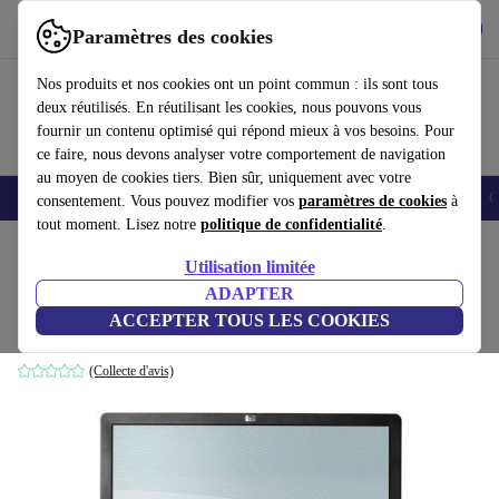
Télécharger l'application
Télécharger
Paramètres des cookies
Utilisez refurbed rapidement et facilement
Nos produits et nos cookies ont un point commun : ils sont tous
deux réutilisés. En réutilisant les cookies, nous pouvons vous
fournir un contenu optimisé qui répond mieux à vos besoins. Pour
ce faire, nous devons analyser votre comportement de navigation
au moyen de cookies tiers. Bien sûr, uniquement avec votre
Smartphones
Laptops
Tablettes
Montres connectées
Accessoires
C
consentement. Vous pouvez modifier vos
paramètres de cookies
à
tout moment. Lisez notre
politique de confidentialité
.
Accueil
Produits
Écrans
Utilisation limitée
ADAPTER
HP LE1901w | 19-pouces
ACCEPTER TOUS LES COOKIES
avec pied | Noir
(Collecte d'avis)