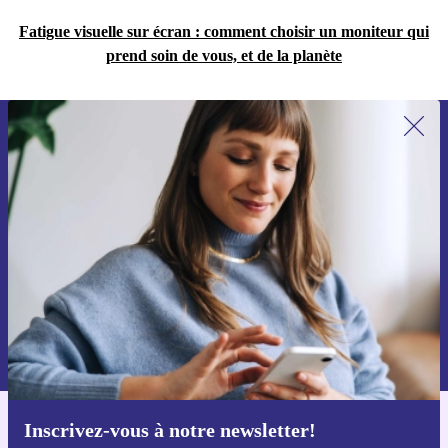
Fatigue visuelle sur écran : comment choisir un moniteur qui
prend soin de vous, et de la planète
Recevoir offres et infos de refurbed
par mail
Ne manquez plus aucune offre.
S'inscrire
Retrouvez les informations sur l'utilisation des données personnelles
dans notre
politique de confidentialité
.
Inscrivez-vous à notre newsletter!
Téléchargez l'application refurbed