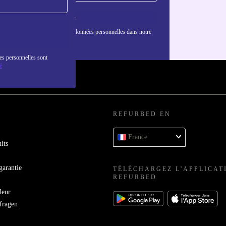
S'inscrire
nformations sur l'utilisation des données personnelles dans notre
nfidentialité
.
es personnelles sont
é
REFURBED EN
France
its
garantie
TÉLÉCHARGEZ L'APPLICAT
REFURBED
deur
bfragen