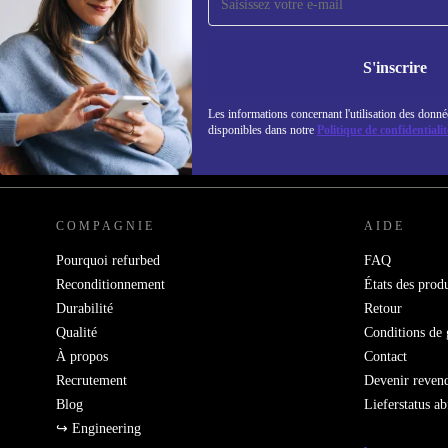
refurbed par mail
Ne manquez plus aucune offre.
Retrouvez les i
S'inscrire
politique de co
Les informations concernant l'utilisation des donné
disponibles dans notre
Politique de confidentialit
REFURBED FRANCE - RETHINK NEW.
COMPAGNIE
AIDE
Pourquoi refurbed
FAQ
Reconditionnement
États des produ
Durabilité
Retour
Qualité
Conditions de 
À propos
Contact
Recrutement
Devenir reven
Blog
Lieferstatus a
↪ Engineering