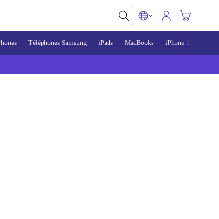
Phones
Téléphones Samsung
iPads
MacBooks
iPhone 13
iPho