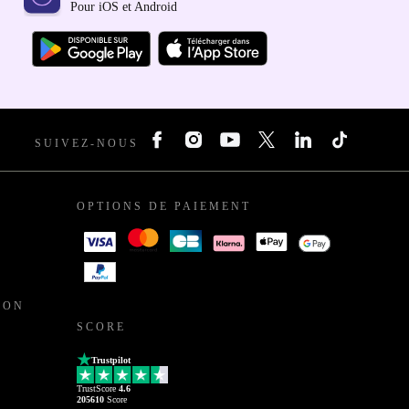
Pour iOS et Android
SUIVEZ-NOUS
OPTIONS DE PAIEMENT
ION
SCORE
Trustpilot
TrustScore
4.6
205610
Score