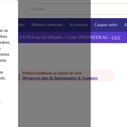
ops
Tablettes
Montres connectées
Accessoires
Casques audio
i
nt un
 deux
💰-5% EXTRA sur les iPhones – Code: IPHONEDEAL -
CGV
ookies,
n
 mieux
nous
au
Produit actuellement en rupture de stock
sûr,
Découvrez plus de Imprimantes & Scanners
t