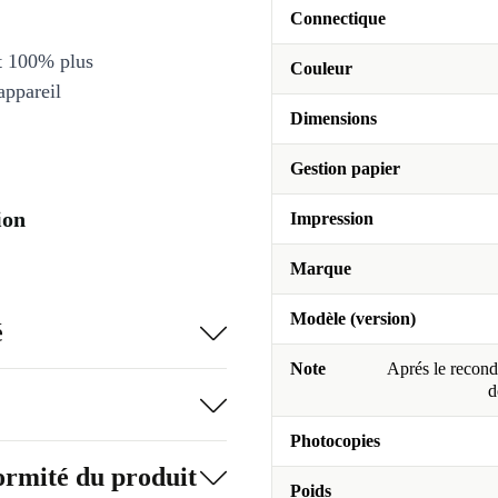
Connectique
et 100% plus
Couleur
appareil
Dimensions
Gestion papier
ion
Impression
Marque
Modèle (version)
é
Note
Aprés le recondi
d
Photocopies
formité du produit
Poids