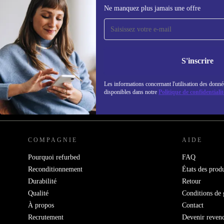
Ne manquez plus jamais une offre
Recevoir offres et infos de
refurbed par mail
Ne manquez plus aucune offre.
Retrouvez les i
S'inscrire
politique de co
Les informations concernant l'utilisation des donné
disponibles dans notre
Politique de confidentialit
REFURBED FRANCE - RETHINK NEW.
COMPAGNIE
AIDE
Pourquoi refurbed
FAQ
Reconditionnement
États des produ
Durabilité
Retour
Qualité
Conditions de 
À propos
Contact
Recrutement
Devenir reven