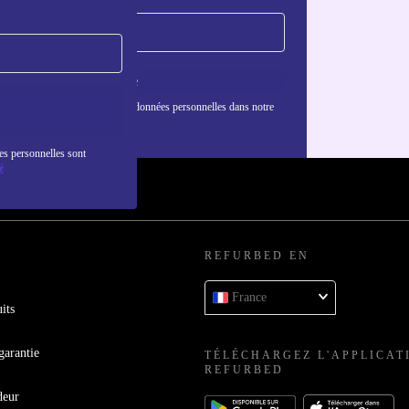
S'inscrire
nformations sur l'utilisation des données personnelles dans notre
nfidentialité
.
es personnelles sont
é
REFURBED EN
France
its
garantie
TÉLÉCHARGEZ L'APPLICAT
REFURBED
deur