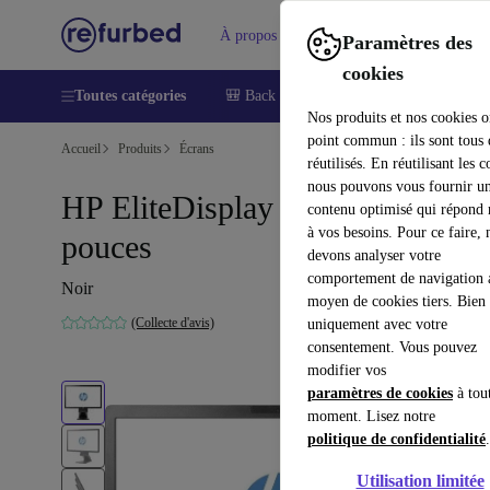
À propos
Aide
Paramètres des
cookies
Toutes catégories
🎒 Back to school
Smartphones
Lapt
Nos produits et nos cookies o
point commun : ils sont tous
Accueil
Produits
Écrans
réutilisés. En réutilisant les c
nous pouvons vous fournir u
HP EliteDisplay E221 | 21.5-
contenu optimisé qui répond
à vos besoins. Pour ce faire, 
pouces
devons analyser votre
comportement de navigation 
Noir
moyen de cookies tiers. Bien 
(Collecte d'avis)
uniquement avec votre
consentement. Vous pouvez
modifier vos
paramètres de cookies
à tou
moment. Lisez notre
politique de confidentialité
.
Utilisation limitée