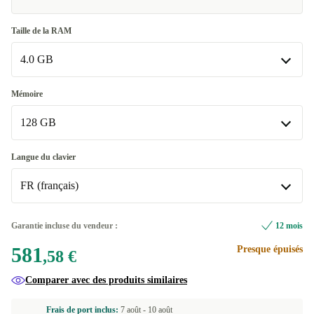
Taille de la RAM
4.0 GB
4.0 GB
Mémoire
128 GB
6.0 GB
+2,83 €
8.0 GB
128 GB
+15,57 €
Langue du clavier
FR (français)
256 GB
+7,08 €
512 GB
BE (belge)
+21,23 €
Garantie incluse du vendeur :
12 mois
581
Presque épuisés
1000 GB
CZ (tchèque)
+120,32 €
,58 €
Comparer avec des produits similaires
2000 GB
DE (allemand)
+276,03 €
Frais de port inclus:
7 août -
10 août
ES (espagnol)