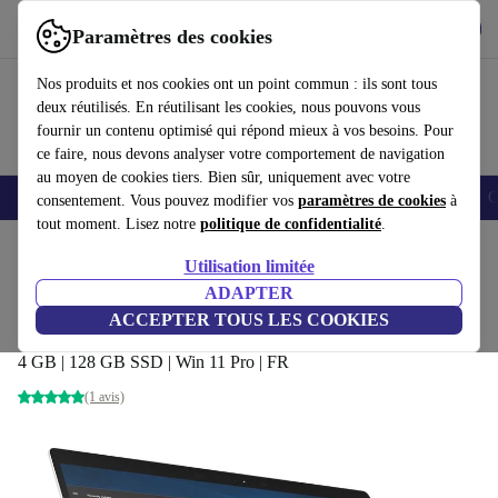
Télécharger l'application
Télécharger
Paramètres des cookies
Utilisez refurbed rapidement et facilement
Nos produits et nos cookies ont un point commun : ils sont tous
deux réutilisés. En réutilisant les cookies, nous pouvons vous
fournir un contenu optimisé qui répond mieux à vos besoins. Pour
ce faire, nous devons analyser votre comportement de navigation
au moyen de cookies tiers. Bien sûr, uniquement avec votre
Smartphones
Laptops
Tablettes
Montres connectées
Accessoires
C
consentement. Vous pouvez modifier vos
paramètres de cookies
à
tout moment. Lisez notre
politique de confidentialité
.
Accueil
Produits
Ordinateurs portables
Ordinateurs portables HP
Utilisation limitée
ADAPTER
HP EliteBook x360 1040 G5 | i5-
ACCEPTER TOUS LES COOKIES
8350U | 14"
581
,58 €
4 GB | 128 GB SSD | Win 11 Pro | FR
(1 avis)