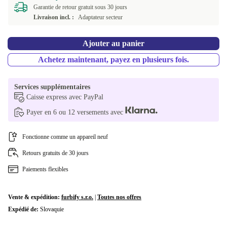
Garantie de retour gratuit sous 30 jours
Livraison incl. :
Adaptateur secteur
FI (finlandais)
Ajouter au panier
FR (français)
Achetez maintenant, payez en plusieurs fois.
IT (italien)
Services supplémentaires
NL (néerlandais)
Caisse express avec PayPal
Payer en 6 ou 12 versements avec
PL (polonais)
PT (portugais)
Fonctionne comme un appareil neuf
Retours gratuits de 30 jours
SE (suédois)
Paiements flexibles
SI (slovène)
Vente & expédition:
furbify s.r.o.
|
Toutes nos offres
SK (slovaque)
Expédié de:
Slovaquie