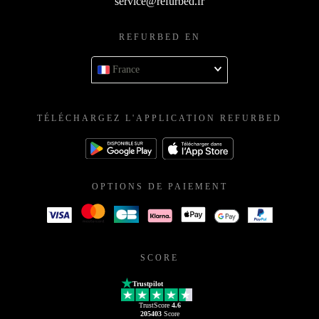
service@refurbed.fr
REFURBED EN
France
TÉLÉCHARGEZ L'APPLICATION REFURBED
OPTIONS DE PAIEMENT
SCORE
Trustpilot
TrustScore
4.6
205403
Score