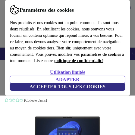
Télécharger l'application
Télécharger
Paramètres des cookies
Utilisez refurbed rapidement et facilement
Nos produits et nos cookies ont un point commun : ils sont tous
deux réutilisés. En réutilisant les cookies, nous pouvons vous
fournir un contenu optimisé qui répond mieux à vos besoins. Pour
ce faire, nous devons analyser votre comportement de navigation
au moyen de cookies tiers. Bien sûr, uniquement avec votre
Smartphones
Laptops
Tablettes
Montres connectées
Accessoires
C
consentement. Vous pouvez modifier vos
paramètres de cookies
à
tout moment. Lisez notre
politique de confidentialité
.
Accueil
Produits
Ordinateurs portables
Ordinateurs portables HP
Utilisation limitée
ADAPTER
HP EliteBook 650 G10 | i7-1370P | 15.6"
ACCEPTER TOUS LES COOKIES
32 GB | 512 GB SSD | FHD | Win 11 Pro | BE
(Collecte d'avis)