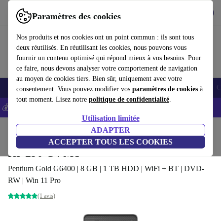
Télécharger l'application
Télécharger
Paramètres des cookies
Utilisez refurbed rapidement et facilement
Nos produits et nos cookies ont un point commun : ils sont tous
deux réutilisés. En réutilisant les cookies, nous pouvons vous
fournir un contenu optimisé qui répond mieux à vos besoins. Pour
ce faire, nous devons analyser votre comportement de navigation
au moyen de cookies tiers. Bien sûr, uniquement avec votre
Smartphones
Laptops
Tablettes
Montres connectées
Accessoires
C
consentement. Vous pouvez modifier vos
paramètres de cookies
à
tout moment. Lisez notre
politique de confidentialité
.
💰-5% EXTRA sur les iPhones – Code: IPHONEDEAL -
CGV
Utilisation limitée
Accueil
Produits
Ordinateurs de bureau
ADAPTER
Ordinateurs de bureau HP
ACCEPTER TOUS LES COOKIES
HP 290 G4 MT
Pentium Gold G6400 | 8 GB | 1 TB HDD | WiFi + BT | DVD-
RW | Win 11 Pro
(1 avis)