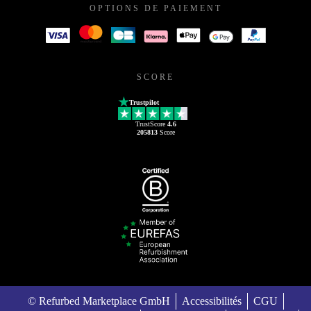
OPTIONS DE PAIEMENT
SCORE
Trustpilot
TrustScore
4.6
205813
Score
© Refurbed Marketplace GmbH
Accessibilités
CGU