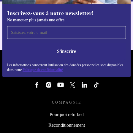
Inscrivez-vous à notre newsletter!
Téléchargez l'application refurbed
Ne manquez plus jamais une offre
Pour iOS et Android
S'inscrire
REFURBED FRANCE - RETHINK NEW.
Les informations concernant l'utilisation des données personnelles sont disponibles
dans notre
Politique de confidentialité
SUIVEZ-NOUS
COMPAGNIE
Pourquoi refurbed
Reconditionnement