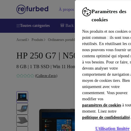
À propos
Aide
Paramètres des
cookies
Toutes catégories
🎒 Back to school
Smartphones
Lapt
Nos produits et nos cookies o
point commun : ils sont tous
Accueil
Produits
Ordinateurs portables
Ordinateurs portables HP
réutilisés. En réutilisant les c
nous pouvons vous fournir u
HP 250 G7 | N5030 | 15.6"
contenu optimisé qui répond
à vos besoins. Pour ce faire, 
8 GB | 1 TB SSD | Win 11 Home | BE
devons analyser votre
comportement de navigation 
(Collecte d'avis)
moyen de cookies tiers. Bien 
uniquement avec votre
consentement. Vous pouvez
modifier vos
paramètres de cookies
à tou
moment. Lisez notre
politique de confidentialité
.
Utilisation limitée