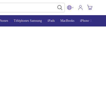
Phones
Téléphones Samsung
iPads
MacBooks
iPhone 13
iPho