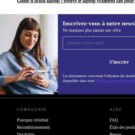
Guide d'achat laptop : trouve le laptop vraiment fait pour 
Inscrivez-vous à notre news
Ne manquez plus jamais une offre
Recevoir offres et infos de
refurbed par mail
Ne manquez plus aucune offre.
Retrouvez les i
S'inscrire
politique de co
Les informations concernant l'utilisation des donné
disponibles dans notre
Politique de confidentialit
REFURBED FRANCE - RETHINK NEW.
COMPAGNIE
AIDE
Pourquoi refurbed
FAQ
Reconditionnement
États des produ
Durabilité
Retour