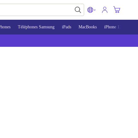
Phones
Téléphones Samsung
iPads
MacBooks
iPhone 13
iPho