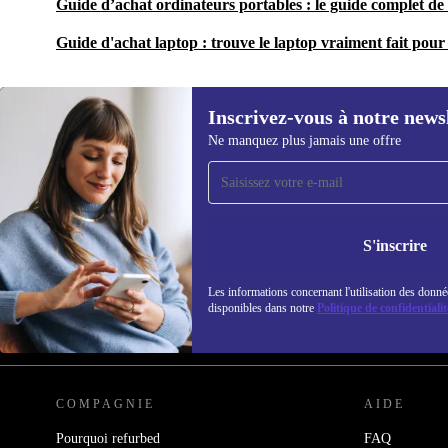
Guide d’achat ordinateurs portables : le guide complet de 
Guide d'achat laptop : trouve le laptop vraiment fait pour 
Inscrivez-vous à notre news
Ne manquez plus jamais une offre
Recevoir offres et infos de
refurbed par mail
Ne manquez plus aucune offre.
Retrouvez les i
S'inscrire
politique de co
Les informations concernant l'utilisation des donné
disponibles dans notre
Politique de confidentialit
REFURBED FRANCE - RETHINK NEW.
COMPAGNIE
AIDE
Pourquoi refurbed
FAQ