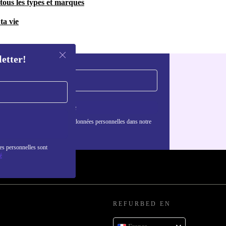
tous les types et marques
ta vie
letter!
S'inscrire
nformations sur l'utilisation des données personnelles dans notre
nfidentialité
.
es personnelles sont
é
REFURBED EN