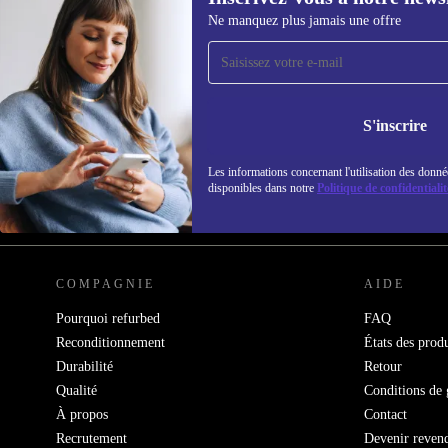
Ne manquez plus jamais une offre
Recevoir offres et infos de
refurbed par mail
Ne manquez plus aucune offre.
Retrouvez les i
S'inscrire
politique de co
Les informations concernant l'utilisation des donné
disponibles dans notre
Politique de confidentialit
REFURBED FRANCE - RETHINK NEW.
COMPAGNIE
AIDE
Pourquoi refurbed
FAQ
Reconditionnement
États des produ
Durabilité
Retour
Qualité
Conditions de 
À propos
Contact
Recrutement
Devenir reven