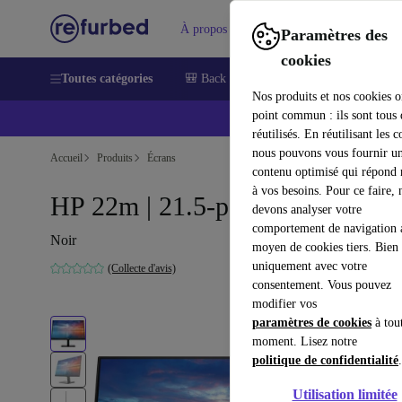
À propos
Aide
Paramètres des
cookies
Toutes catégories
🎒 Back to school
Smartphones
Lapt
Nos produits et nos cookies o
point commun : ils sont tous
réutilisés. En réutilisant les c
nous pouvons vous fournir u
Accueil
Produits
Écrans
contenu optimisé qui répond
à vos besoins. Pour ce faire, 
HP 22m | 21.5-pouces
devons analyser votre
comportement de navigation 
Noir
moyen de cookies tiers. Bien 
uniquement avec votre
(Collecte d'avis)
consentement. Vous pouvez
modifier vos
paramètres de cookies
à tou
moment. Lisez notre
politique de confidentialité
.
Utilisation limitée