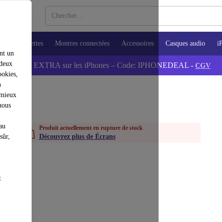
ops
Tablettes
Montres connectées
Accessoires
Casques audio
i
nt un
 deux
💰-5% EXTRA sur les iPhones – Code: IPHONEDEAL -
CGV
ookies,
n
 mieux
nous
au
Produit actuellement en rupture de stock
sûr,
Découvrez plus de Écrans
t