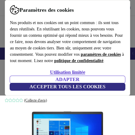
Télécharger l'application
Télécharger
Paramètres des cookies
Utilisez refurbed rapidement et facilement
Nos produits et nos cookies ont un point commun : ils sont tous
deux réutilisés. En réutilisant les cookies, nous pouvons vous
fournir un contenu optimisé qui répond mieux à vos besoins. Pour
ce faire, nous devons analyser votre comportement de navigation
au moyen de cookies tiers. Bien sûr, uniquement avec votre
Smartphones
Laptops
Tablettes
Montres connectées
Accessoires
C
consentement. Vous pouvez modifier vos
paramètres de cookies
à
tout moment. Lisez notre
politique de confidentialité
.
Accueil
Produits
Ordinateurs portables
Ordinateurs portables HP
Utilisation limitée
ADAPTER
HP 17-cn0434ng | i3-1125G4 | 17.3-pouces
ACCEPTER TOUS LES COOKIES
8 GB | 512 GB SSD | Win 11 Home | DE
(Collecte d'avis)