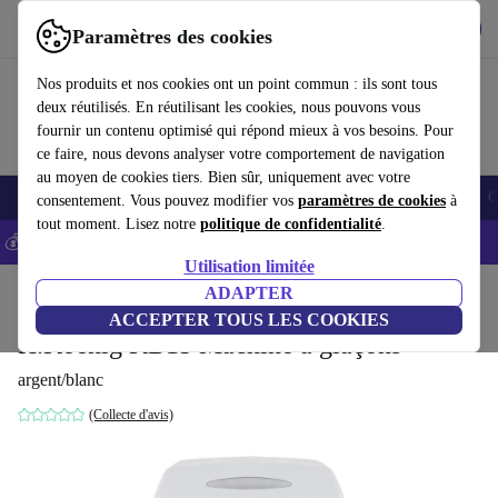
Télécharger l'application
Télécharger
Paramètres des cookies
Utilisez refurbed rapidement et facilement
Nos produits et nos cookies ont un point commun : ils sont tous
deux réutilisés. En réutilisant les cookies, nous pouvons vous
fournir un contenu optimisé qui répond mieux à vos besoins. Pour
ce faire, nous devons analyser votre comportement de navigation
au moyen de cookies tiers. Bien sûr, uniquement avec votre
Smartphones
Laptops
Tablettes
Montres connectées
Accessoires
C
consentement. Vous pouvez modifier vos
paramètres de cookies
à
tout moment. Lisez notre
politique de confidentialité
.
💰-5% EXTRA sur les iPhones – Code: IPHONEDEAL -
CGV
Utilisation limitée
Accueil
Produits
Cuisine
Appareils de cuisine
ADAPTER
Cuisine / Pâtisserie
ACCEPTER TOUS LES COOKIES
H.Koenig KB15 Machine à glaçons
argent/blanc
(Collecte d'avis)