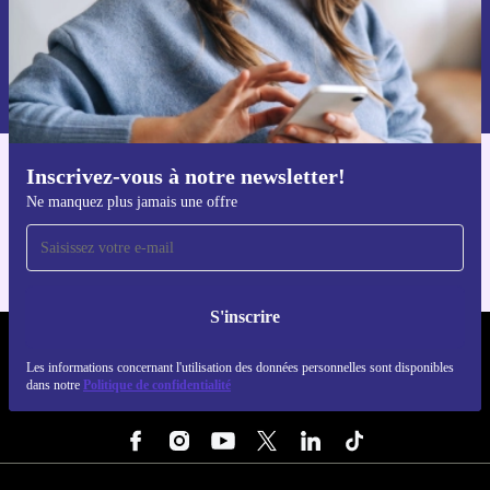
S'inscrire
Retrouvez les informations sur l'utilisation des données personnelles
dans notre
politique de confidentialité
.
Inscrivez-vous à notre newsletter!
Téléchargez l'application refurbed
Ne manquez plus jamais une offre
Pour iOS et Android
S'inscrire
REFURBED FRANCE - RETHINK NEW.
Les informations concernant l'utilisation des données personnelles sont disponibles
dans notre
Politique de confidentialité
SUIVEZ-NOUS