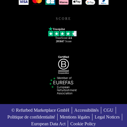
SCORE
Trustpilot
TrustScore
4.6
205847
Score
© Refurbed Marketplace GmbH
Accessibilités
CGU
Politique de confidentialité
Mentions légales
Legal Notices
European Data Act
Cookie Policy