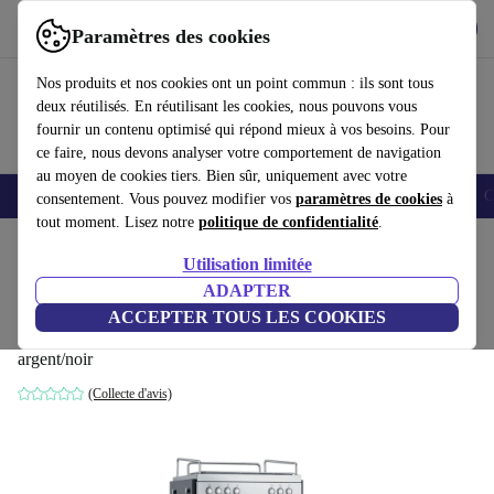
Télécharger l'application
Télécharger
Paramètres des cookies
Utilisez refurbed rapidement et facilement
Nos produits et nos cookies ont un point commun : ils sont tous
deux réutilisés. En réutilisant les cookies, nous pouvons vous
fournir un contenu optimisé qui répond mieux à vos besoins. Pour
ce faire, nous devons analyser votre comportement de navigation
au moyen de cookies tiers. Bien sûr, uniquement avec votre
Smartphones
Laptops
Tablettes
Montres connectées
Accessoires
C
consentement. Vous pouvez modifier vos
paramètres de cookies
à
tout moment. Lisez notre
politique de confidentialité
.
Accueil
Produits
Cuisine
Boissons
Café
Utilisation limitée
ADAPTER
GRAEF Contessa ES1000EU Machine à
ACCEPTER TOUS LES COOKIES
café à porte-filtre
argent/noir
(Collecte d'avis)