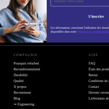
refurbed par mail
Ne manquez plus aucune offre.
Retrouvez les i
S'inscrire
politique de co
Les informations concernant l'utilisation des donné
disponibles dans notre
Politique de confidentialit
REFURBED FRANCE - RETHINK NEW.
COMPAGNIE
AIDE
Pourquoi refurbed
FAQ
Reconditionnement
États des produ
Durabilité
Retour
Qualité
Conditions de 
À propos
Contact
Recrutement
Devenir reven
Blog
Lieferstatus a
↪ Engineering