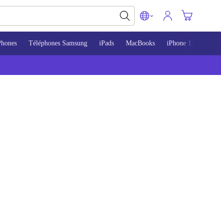
Phones
Téléphones Samsung
iPads
MacBooks
iPhone 13
iPho