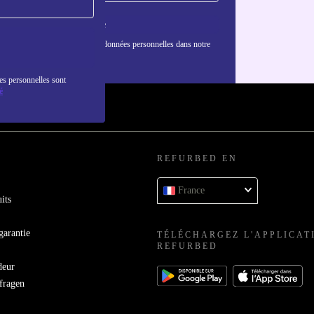
S'inscrire
nformations sur l'utilisation des données personnelles dans notre
nfidentialité
.
es personnelles sont
é
REFURBED EN
France
its
garantie
TÉLÉCHARGEZ L'APPLICAT
REFURBED
deur
bfragen