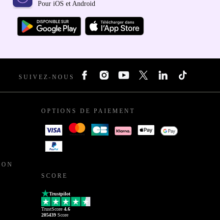
Pour iOS et Android
SUIVEZ-NOUS
OPTIONS DE PAIEMENT
ION
SCORE
Trustpilot
TrustScore
4.6
205439
Score