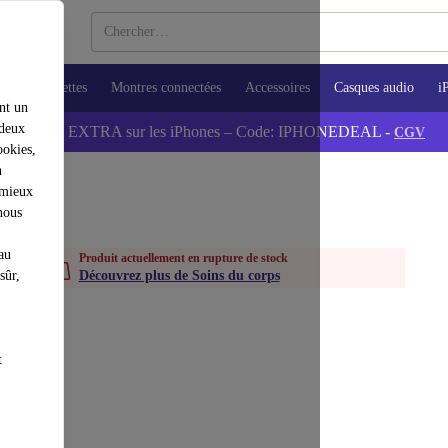
ops
Tablettes
Montres connectées
Accessoires
Casques audio
i
nt un
 deux
💰-5% EXTRA sur les iPhones – Code: IPHONEDEAL -
CGV
ookies,
n
 mieux
nous
au
Produit actuellement en rupture de stock
sûr,
Découvrez plus de Soins du corps
t