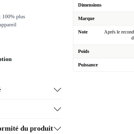
Dimensions
et 100% plus
Marque
appareil
Note
Aprés le recondi
d
Poids
ption
Puissance
é
formité du produit