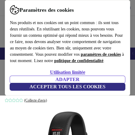
Télécharger l'application
Télécharger
Paramètres des cookies
Utilisez refurbed rapidement et facilement
Nos produits et nos cookies ont un point commun : ils sont tous
deux réutilisés. En réutilisant les cookies, nous pouvons vous
fournir un contenu optimisé qui répond mieux à vos besoins. Pour
ce faire, nous devons analyser votre comportement de navigation
au moyen de cookies tiers. Bien sûr, uniquement avec votre
Smartphones
Laptops
Tablettes
Montres connectées
Accessoires
C
consentement. Vous pouvez modifier vos
paramètres de cookies
à
tout moment. Lisez notre
politique de confidentialité
.
Accueil
Produits
Montres connectées
Utilisation limitée
ADAPTER
Garmin Vivofit 4 (2017)
ACCEPTER TOUS LES COOKIES
noir | L
(Collecte d'avis)