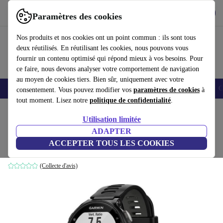
Télécharger l'application
Télécharger
Paramètres des cookies
Utilisez refurbed rapidement et facilement
Nos produits et nos cookies ont un point commun : ils sont tous
deux réutilisés. En réutilisant les cookies, nous pouvons vous
fournir un contenu optimisé qui répond mieux à vos besoins. Pour
ce faire, nous devons analyser votre comportement de navigation
au moyen de cookies tiers. Bien sûr, uniquement avec votre
Smartphones
Laptops
Tablettes
Montres connectées
Accessoires
C
consentement. Vous pouvez modifier vos
paramètres de cookies
à
tout moment. Lisez notre
politique de confidentialité
.
Accueil
Produits
Montres connectées
Utilisation limitée
ADAPTER
Garmin Forerunner 735XT (2016)
ACCEPTER TOUS LES COOKIES
noir | gris
(Collecte d'avis)