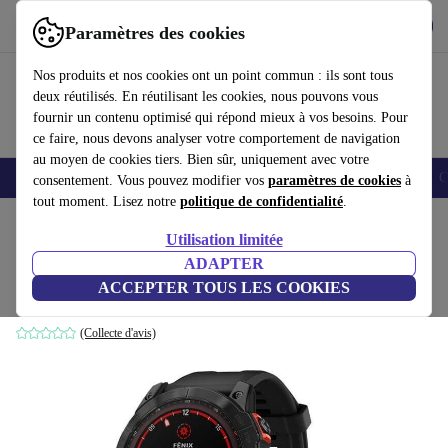
Télécharger l'application
Télécharger
Paramètres des cookies
Utilisez refurbed rapidement et facilement
Nos produits et nos cookies ont un point commun : ils sont tous
deux réutilisés. En réutilisant les cookies, nous pouvons vous
fournir un contenu optimisé qui répond mieux à vos besoins. Pour
ce faire, nous devons analyser votre comportement de navigation
au moyen de cookies tiers. Bien sûr, uniquement avec votre
Smartphones
Laptops
Tablettes
Montres connectées
Accessoires
C
consentement. Vous pouvez modifier vos
paramètres de cookies
à
tout moment. Lisez notre
politique de confidentialité
.
Accueil
Produits
Montres connectées
Utilisation limitée
ADAPTER
Garmin Fenix 7X Solar (2022)
ACCEPTER TOUS LES COOKIES
noir | noir
(Collecte d'avis)