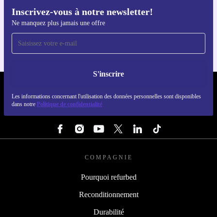
Inscrivez-vous à notre newsletter!
Téléchargez l'application refurbed
Ne manquez plus jamais une offre
Pour iOS et Android
S'inscrire
REFURBED FRANCE - RETHINK NEW.
Les informations concernant l'utilisation des données personnelles sont disponibles
dans notre
Politique de confidentialité
SUIVEZ-NOUS
COMPAGNIE
Pourquoi refurbed
Reconditionnement
Durabilité