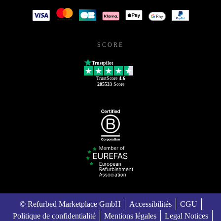
SCORE
Trustpilot
TrustScore
4.6
205533
Score
© Refurbed Marketplace GmbH
Accessibilités
CGU
Politique de confidentialité
Mentions légales
Legal Notices