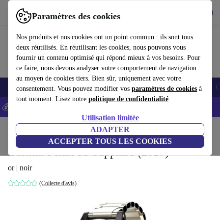
Télécharger l'application
Télécharger
Paramètres des cookies
Utilisez refurbed rapidement et facilement
Nos produits et nos cookies ont un point commun : ils sont tous
deux réutilisés. En réutilisant les cookies, nous pouvons vous
fournir un contenu optimisé qui répond mieux à vos besoins. Pour
ce faire, nous devons analyser votre comportement de navigation
au moyen de cookies tiers. Bien sûr, uniquement avec votre
Smartphones
Laptops
Tablettes
Montres connectées
Accessoires
C
consentement. Vous pouvez modifier vos
paramètres de cookies
à
tout moment. Lisez notre
politique de confidentialité
.
💰-5% EXTRA sur les iPhones – Code: IPHONEDEAL -
CGV
Utilisation limitée
Accueil
Produits
Montres connectées
ADAPTER
ACCEPTER TOUS LES COOKIES
Garmin Fenix 5S Sapphire (2017)
or | noir
(Collecte d'avis)