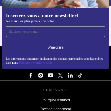
Inscrivez-vous à notre newsletter!
Téléchargez l'application refurbed
Ne manquez plus jamais une offre
Pour iOS et Android
S'inscrire
REFURBED FRANCE - RETHINK NEW.
Les informations concernant l'utilisation des données personnelles sont disponibles
dans notre
Politique de confidentialité
SUIVEZ-NOUS
COMPAGNIE
Pourquoi refurbed
Reconditionnement