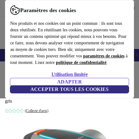
Télécharger l'application
Télécharger
Paramètres des cookies
Utilisez refurbed rapidement et facilement
Nos produits et nos cookies ont un point commun : ils sont tous
deux réutilisés. En réutilisant les cookies, nous pouvons vous
fournir un contenu optimisé qui répond mieux à vos besoins. Pour
ce faire, nous devons analyser votre comportement de navigation
au moyen de cookies tiers. Bien sûr, uniquement avec votre
Smartphones
Laptops
Tablettes
Montres connectées
Accessoires
C
consentement. Vous pouvez modifier vos
paramètres de cookies
à
tout moment. Lisez notre
politique de confidentialité
.
Accueil
Produits
Jardin
Tondeuse
Utilisation limitée
ADAPTER
Gardena SILENO city 500 m² Robot de
ACCEPTER TOUS LES COOKIES
tonte
gris
(Collecte d'avis)