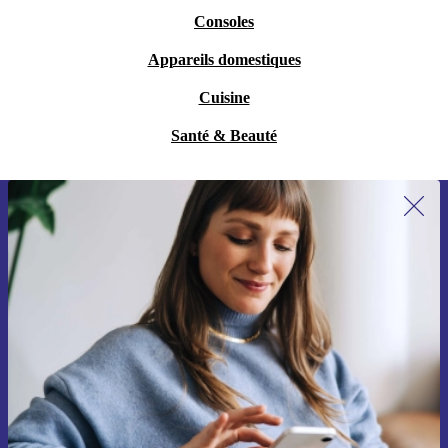
Consoles
Appareils domestiques
Cuisine
Santé & Beauté
Recevoir offres et infos de refurbed
par mail
Ne manquez plus aucune offre.
S'inscrire
Retrouvez les informations sur l'utilisation des données personnelles
dans notre
politique de confidentialité
.