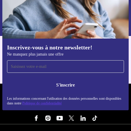
S'inscrire
Retrouvez les informations sur l'utilisation des données personnelles
dans notre
politique de confidentialité
.
Inscrivez-vous à notre newsletter!
Téléchargez l'application refurbed
Ne manquez plus jamais une offre
Pour iOS et Android
S'inscrire
REFURBED FRANCE - RETHINK NEW.
Les informations concernant l'utilisation des données personnelles sont disponibles
dans notre
Politique de confidentialité
SUIVEZ-NOUS