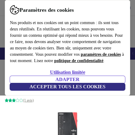
Télécharger l'application
Télécharger
Paramètres des cookies
Utilisez refurbed rapidement et facilement
Nos produits et nos cookies ont un point commun : ils sont tous
deux réutilisés. En réutilisant les cookies, nous pouvons vous
fournir un contenu optimisé qui répond mieux à vos besoins. Pour
ce faire, nous devons analyser votre comportement de navigation
au moyen de cookies tiers. Bien sûr, uniquement avec votre
Smartphones
Laptops
Tablettes
Montres connectées
Accessoires
C
consentement. Vous pouvez modifier vos
paramètres de cookies
à
tout moment. Lisez notre
politique de confidentialité
.
Accueil
Produits
Ordinateurs de bureau
Ordinateurs de bureau Fujitsu
Utilisation limitée
ADAPTER
Fujitsu Esprimo D9010 | i5-10500
ACCEPTER TOUS LES COOKIES
16 GB | 512 GB SSD | Win 11 Pro
(1 avis)