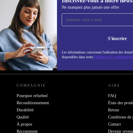
Inscrivez-vous à notre news
Ne manquez plus jamais une offre
Recevoir offres et infos de
refurbed par mail
Ne manquez plus aucune offre.
Retrouvez les i
S'inscrire
politique de co
Les informations concernant l'utilisation des donné
disponibles dans notre
Politique de confidentialit
REFURBED FRANCE - RETHINK NEW.
COMPAGNIE
AIDE
Pourquoi refurbed
FAQ
Reconditionnement
États des produ
Durabilité
Retour
Qualité
Conditions de 
À propos
Contact
Recrutement
Devenir reven