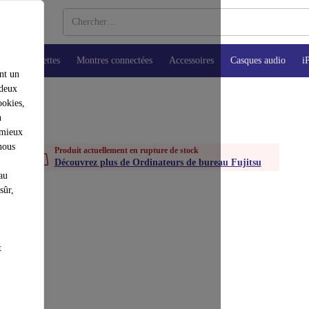
ops
Tablettes
Montres connectées
Accessoires
Casques audio
i
nt un
 deux
ookies,
n
 mieux
nous
Produit actuellement en rupture de stock
Découvrez plus de Ordinateurs de bureau Fujitsu
au
sûr,
t