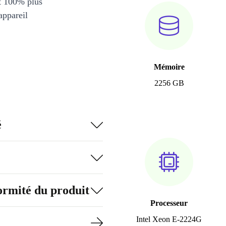
et 100% plus
appareil
Mémoire
2256 GB
é
formité du produit
Processeur
Intel Xeon E-2224G