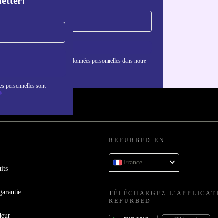
letter!
S'inscrire
nformations sur l'utilisation des données personnelles dans notre
nfidentialité
.
es personnelles sont
é
REFURBED EN
France
its
garantie
TÉLÉCHARGEZ L'APPLICAT
REFURBED
deur