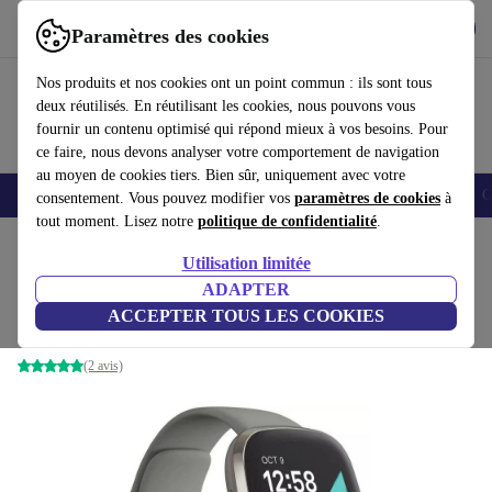
Télécharger l'application
Télécharger
Paramètres des cookies
Utilisez refurbed rapidement et facilement
Nos produits et nos cookies ont un point commun : ils sont tous
deux réutilisés. En réutilisant les cookies, nous pouvons vous
fournir un contenu optimisé qui répond mieux à vos besoins. Pour
ce faire, nous devons analyser votre comportement de navigation
au moyen de cookies tiers. Bien sûr, uniquement avec votre
Smartphones
Laptops
Tablettes
Montres connectées
Accessoires
C
consentement. Vous pouvez modifier vos
paramètres de cookies
à
tout moment. Lisez notre
politique de confidentialité
.
Accueil
Produits
Montres connectées
Utilisation limitée
ADAPTER
Fitbit Sense
ACCEPTER TOUS LES COOKIES
Gris sauge | Acier inoxydable argenté
(2 avis)