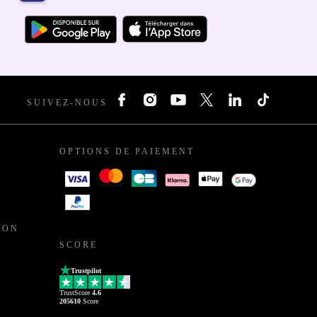
SUIVEZ-NOUS
OPTIONS DE PAIEMENT
ION
SCORE
Trustpilot
TrustScore
4.6
205610
Score