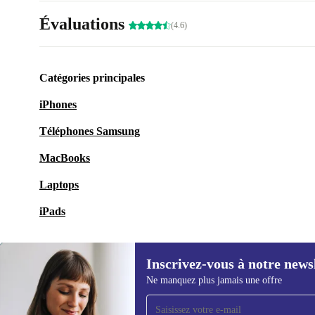
Évaluations
(4.6)
Catégories principales
iPhones
Téléphones Samsung
MacBooks
Laptops
iPads
Inscrivez-vous à notre news
Ne manquez plus jamais une offre
Recevoir offres et infos de