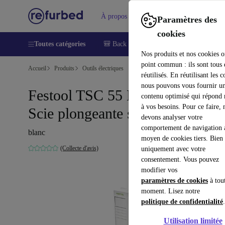
À propos
Aide
Paramètres des
cookies
Toutes catégories
🎒 Back to school
Smartphones
Lapt
Nos produits et nos cookies o
point commun : ils sont tous
Accueil
Produits
Outils électriques
réutilisés. En réutilisant les c
nous pouvons vous fournir u
Festool TSC 55 Li REB-Basic
contenu optimisé qui répond
à vos besoins. Pour ce faire, 
Scie plongeante sans batterie
devons analyser votre
comportement de navigation 
blanc
moyen de cookies tiers. Bien 
(Collecte d'avis)
uniquement avec votre
consentement. Vous pouvez
modifier vos
paramètres de cookies
à tou
moment. Lisez notre
politique de confidentialité
.
Utilisation limitée