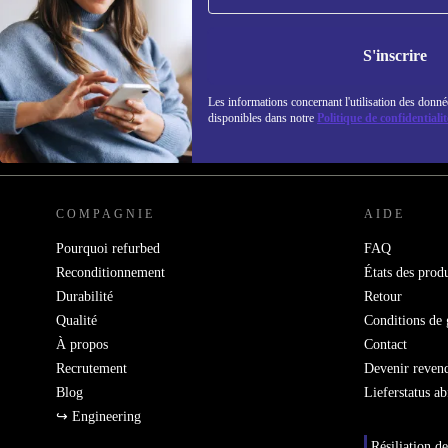
refurbed par mail
Ne manquez plus aucune offre.
Retrouvez les i
S'inscrire
politique de co
Les informations concernant l'utilisation des donné
disponibles dans notre
Politique de confidentialit
REFURBED FRANCE - RETHINK NEW.
COMPAGNIE
AIDE
Pourquoi refurbed
FAQ
Reconditionnement
États des produ
Durabilité
Retour
Qualité
Conditions de 
À propos
Contact
Recrutement
Devenir reven
Blog
Lieferstatus a
↪ Engineering
Résiliation de