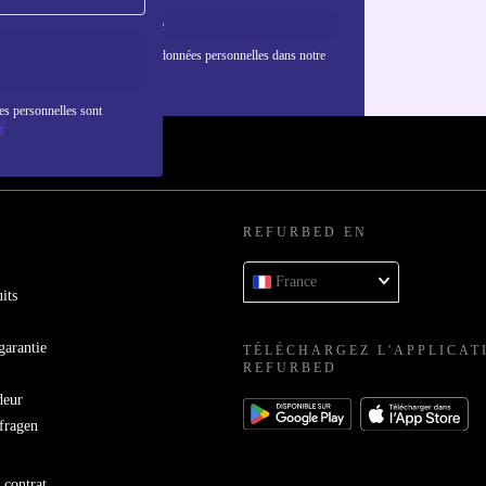
S'inscrire
nformations sur l'utilisation des données personnelles dans notre
nfidentialité
.
es personnelles sont
é
REFURBED EN
France
its
garantie
TÉLÉCHARGEZ L'APPLICAT
REFURBED
deur
bfragen
 contrat