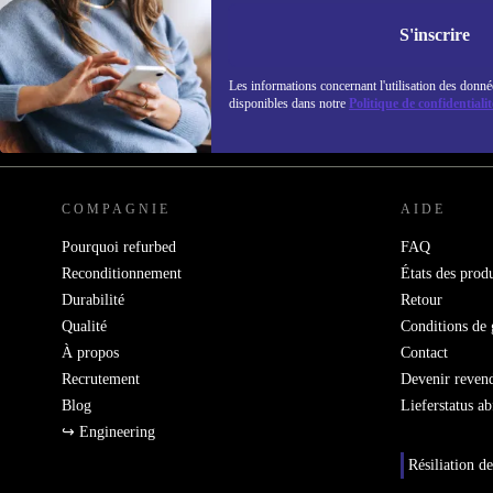
Ne manquez plus aucune offre.
Retrouvez les i
S'inscrire
politique de co
Les informations concernant l'utilisation des donné
disponibles dans notre
Politique de confidentialit
REFURBED FRANCE - RETHINK NEW.
COMPAGNIE
AIDE
Pourquoi refurbed
FAQ
Reconditionnement
États des produ
Durabilité
Retour
Qualité
Conditions de 
À propos
Contact
Recrutement
Devenir reven
Blog
Lieferstatus a
↪ Engineering
Résiliation de