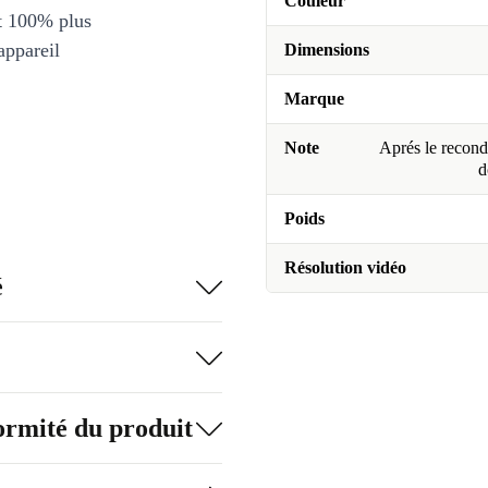
Couleur
et 100% plus
appareil
Dimensions
Marque
Note
Aprés le recondi
d
Poids
Résolution vidéo
é
formité du produit