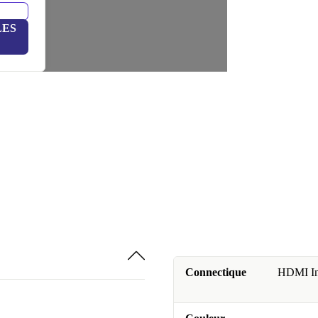
LES
Connectique
HDMI In