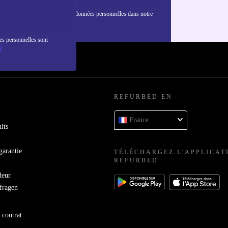
nformations sur l'utilisation des données personnelles dans notre
nfidentialité
.
es personnelles sont
é
REFURBED EN
France
its
garantie
TÉLÉCHARGEZ L'APPLICAT
REFURBED
deur
bfragen
 contrat