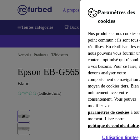
À propos
Aide
Paramètres des
cookies
Toutes catégories
🎒 Back to school
Smartphones
Lapt
Nos produits et nos cookies o
point commun : ils sont tous
réutilisés. En réutilisant les c
nous pouvons vous fournir u
Accueil
Produits
Téléviseurs
contenu optimisé qui répond
à vos besoins. Pour ce faire, 
Epson EB-G5650W
devons analyser votre
comportement de navigation 
Blanc
moyen de cookies tiers. Bien 
uniquement avec votre
(Collecte d'avis)
consentement. Vous pouvez
modifier vos
paramètres de cookies
à tou
moment. Lisez notre
politique de confidentialité
.
Utilisation limitée