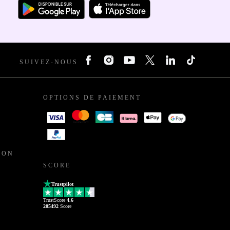
SUIVEZ-NOUS
OPTIONS DE PAIEMENT
ION
SCORE
Trustpilot
TrustScore
4.6
205492
Score