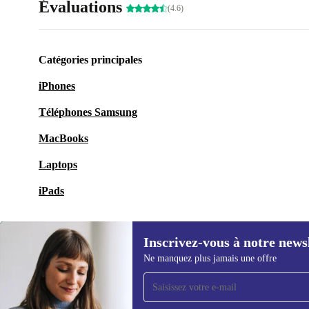
Évaluations
(4.6)
Catégories principales
iPhones
Téléphones Samsung
MacBooks
Laptops
iPads
Inscrivez-vous à notre news
Ne manquez plus jamais une offre
Recevoir offres et infos de
refurbed par mail