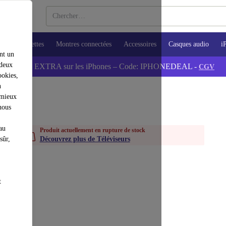
ops
Tablettes
Montres connectées
Accessoires
Casques audio
i
nt un
 deux
💰-5% EXTRA sur les iPhones – Code: IPHONEDEAL -
CGV
ookies,
n
 mieux
nous
au
Produit actuellement en rupture de stock
sûr,
Découvrez plus de Téléviseurs
t