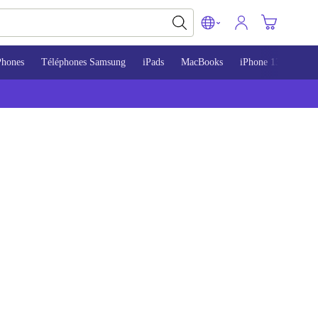
Phones
Téléphones Samsung
iPads
MacBooks
iPhone 13
iPho