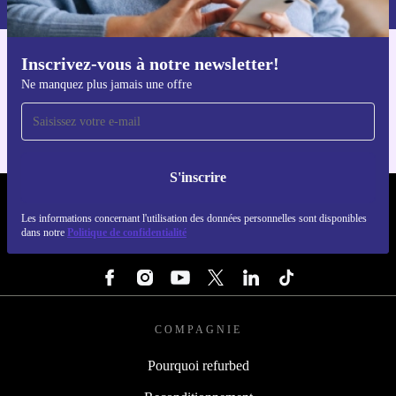
Inscrivez-vous à notre newsletter!
Téléchargez l'application refurbed
Ne manquez plus jamais une offre
Pour iOS et Android
S'inscrire
REFURBED FRANCE - RETHINK NEW.
Les informations concernant l'utilisation des données personnelles sont disponibles
dans notre
Politique de confidentialité
SUIVEZ-NOUS
COMPAGNIE
Pourquoi refurbed