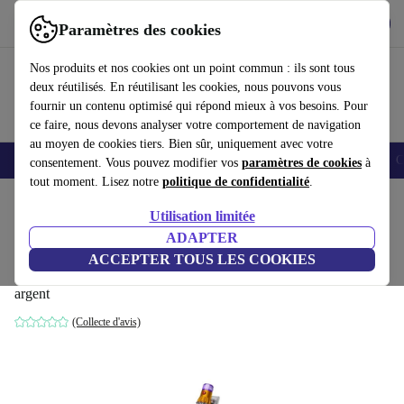
Télécharger l'application
Télécharger
Paramètres des cookies
Utilisez refurbed rapidement et facilement
Nos produits et nos cookies ont un point commun : ils sont tous
deux réutilisés. En réutilisant les cookies, nous pouvons vous
fournir un contenu optimisé qui répond mieux à vos besoins. Pour
ce faire, nous devons analyser votre comportement de navigation
au moyen de cookies tiers. Bien sûr, uniquement avec votre
Smartphones
Laptops
Tablettes
Montres connectées
Accessoires
C
consentement. Vous pouvez modifier vos
paramètres de cookies
à
tout moment. Lisez notre
politique de confidentialité
.
Accueil
Produits
Ménage
Entretien du sol
Aspirateurs sans fil
Utilisation limitée
ADAPTER
Dyson V12 Slim Absolute Aspirateur à
ACCEPTER TOUS LES COOKIES
main balai
argent
(Collecte d'avis)