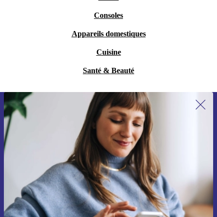
Consoles
Appareils domestiques
Cuisine
Santé & Beauté
Recevoir offres et infos de refurbed
par mail
Ne manquez plus aucune offre.
S'inscrire
Retrouvez les informations sur l'utilisation des données personnelles
dans notre
politique de confidentialité
.