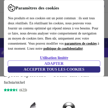
Télécharger l'application
Télécharger
Paramètres des cookies
Utilisez refurbed rapidement et facilement
Nos produits et nos cookies ont un point commun : ils sont tous
deux réutilisés. En réutilisant les cookies, nous pouvons vous
fournir un contenu optimisé qui répond mieux à vos besoins. Pour
ce faire, nous devons analyser votre comportement de navigation
au moyen de cookies tiers. Bien sûr, uniquement avec votre
Smartphones
Laptops
Tablettes
Montres connectées
Accessoires
C
consentement. Vous pouvez modifier vos
paramètres de cookies
à
tout moment. Lisez notre
politique de confidentialité
.
💰-5% EXTRA sur les iPhones – Code: IPHONEDEAL -
CGV
Utilisation limitée
Accueil
Produits
Santé & Beauté
ADAPTER
Soins du corps
ACCEPTER TOUS LES COOKIES
Dyson Supersonic™ Sèche-cheveux
fuchsia/nickel
(4,7/5)