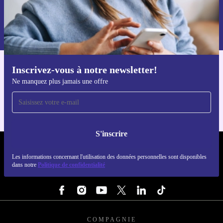
S'inscrire
Retrouvez les informations sur l'utilisation des données personnelles
dans notre
politique de confidentialité
.
Inscrivez-vous à notre newsletter!
Téléchargez l'application refurbed
Ne manquez plus jamais une offre
Pour iOS et Android
S'inscrire
REFURBED FRANCE - RETHINK NEW.
Les informations concernant l'utilisation des données personnelles sont disponibles
dans notre
Politique de confidentialité
SUIVEZ-NOUS
COMPAGNIE