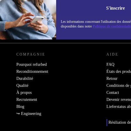
Ne manquez plus aucune offre.
Retrouvez les i
S'inscrire
politique de co
Les informations concernant l'utilisation des donné
disponibles dans notre
Politique de confidentialit
REFURBED FRANCE - RETHINK NEW.
COMPAGNIE
AIDE
Pourquoi refurbed
FAQ
Reconditionnement
États des produ
Durabilité
Retour
Qualité
Conditions de 
À propos
Contact
Recrutement
Devenir reven
Blog
Lieferstatus a
↪ Engineering
Résiliation de