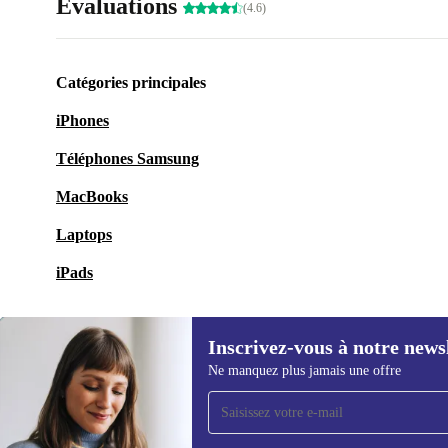
Évaluations
(4.6)
Catégories principales
iPhones
Téléphones Samsung
MacBooks
Laptops
iPads
Inscrivez-vous à notre news
Ne manquez plus jamais une offre
Recevoir offres et infos de
refurbed par mail