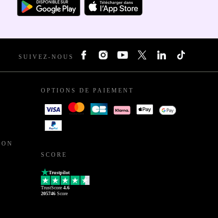
SUIVEZ-NOUS
OPTIONS DE PAIEMENT
ION
SCORE
Trustpilot
TrustScore
4.6
205746
Score