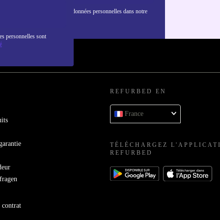
nformations sur l'utilisation des données personnelles dans notre
nfidentialité
.
es personnelles sont
é
REFURBED EN
France
its
garantie
TÉLÉCHARGEZ L'APPLICAT
REFURBED
deur
bfragen
 contrat