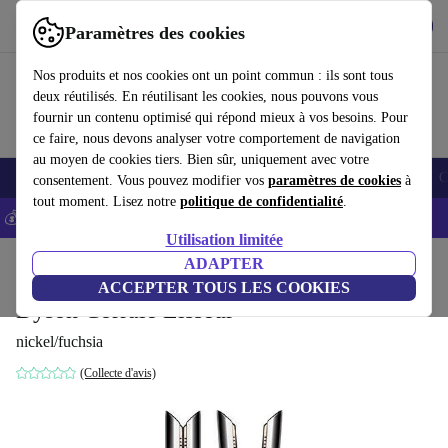
Télécharger l'application
Télécharger
Paramètres des cookies
Utilisez refurbed rapidement et facilement
Nos produits et nos cookies ont un point commun : ils sont tous
deux réutilisés. En réutilisant les cookies, nous pouvons vous
fournir un contenu optimisé qui répond mieux à vos besoins. Pour
ce faire, nous devons analyser votre comportement de navigation
au moyen de cookies tiers. Bien sûr, uniquement avec votre
Smartphones
Laptops
Tablettes
Montres connectées
Accessoires
C
consentement. Vous pouvez modifier vos
paramètres de cookies
à
tout moment. Lisez notre
politique de confidentialité
.
💰-5% EXTRA sur les iPhones – Code: IPHONEDEAL -
CGV
Utilisation limitée
Accueil
Produits
Santé & Beauté
ADAPTER
Soins du corps
ACCEPTER TOUS LES COOKIES
Dyson Corrale Lisseur
nickel/fuchsia
(Collecte d'avis)