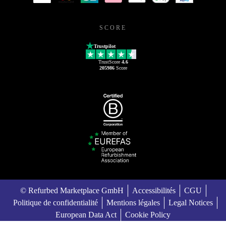
SCORE
Trustpilot
TrustScore
4.6
205986
Score
© Refurbed Marketplace GmbH
Accessibilités
CGU
Politique de confidentialité
Mentions légales
Legal Notices
European Data Act
Cookie Policy