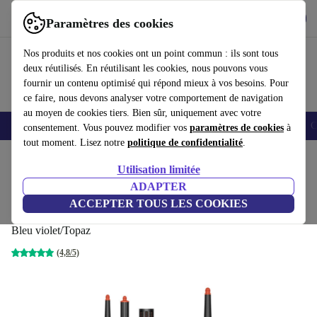
Télécharger l'application
Télécharger
Paramètres des cookies
Utilisez refurbed rapidement et facilement
Nos produits et nos cookies ont un point commun : ils sont tous
deux réutilisés. En réutilisant les cookies, nous pouvons vous
fournir un contenu optimisé qui répond mieux à vos besoins. Pour
ce faire, nous devons analyser votre comportement de navigation
au moyen de cookies tiers. Bien sûr, uniquement avec votre
Smartphones
Laptops
Tablettes
Montres connectées
Accessoires
C
consentement. Vous pouvez modifier vos
paramètres de cookies
à
tout moment. Lisez notre
politique de confidentialité
.
Accueil
Produits
Santé & Beauté
Soins du corps
Utilisation limitée
ADAPTER
Dyson Airwrap i.d.™ Straight+Wavy
ACCEPTER TOUS LES COOKIES
Multi-styler pour cheveux
Bleu violet/Topaz
(4,8/5)