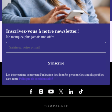
S'inscrire
Retrouvez les informations sur l'utilisation des données personnelles
dans notre
politique de confidentialité
.
Inscrivez-vous à notre newsletter!
Téléchargez l'application refurbed
Ne manquez plus jamais une offre
Pour iOS et Android
S'inscrire
REFURBED FRANCE - RETHINK NEW.
Les informations concernant l'utilisation des données personnelles sont disponibles
dans notre
Politique de confidentialité
SUIVEZ-NOUS
COMPAGNIE