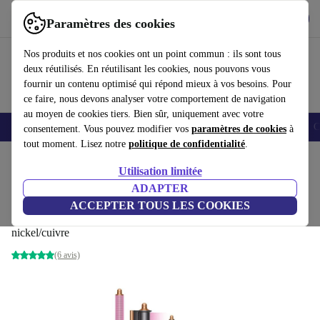
Télécharger l'application
Télécharger
Paramètres des cookies
Utilisez refurbed rapidement et facilement
Nos produits et nos cookies ont un point commun : ils sont tous
deux réutilisés. En réutilisant les cookies, nous pouvons vous
fournir un contenu optimisé qui répond mieux à vos besoins. Pour
ce faire, nous devons analyser votre comportement de navigation
au moyen de cookies tiers. Bien sûr, uniquement avec votre
Smartphones
Laptops
Tablettes
Montres connectées
Accessoires
C
consentement. Vous pouvez modifier vos
paramètres de cookies
à
tout moment. Lisez notre
politique de confidentialité
.
Accueil
Produits
Santé & Beauté
Soins du corps
Utilisation limitée
ADAPTER
Dyson Airwrap™ Origin Multi-styler pour
ACCEPTER TOUS LES COOKIES
cheveux
nickel/cuivre
(6 avis)