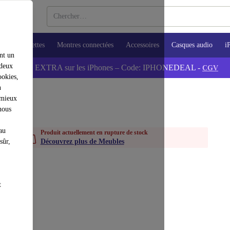
ops
Tablettes
Montres connectées
Accessoires
Casques audio
i
nt un
 deux
💰-5% EXTRA sur les iPhones – Code: IPHONEDEAL -
CGV
ookies,
n
 mieux
nous
au
Produit actuellement en rupture de stock
sûr,
Découvrez plus de Meubles
t