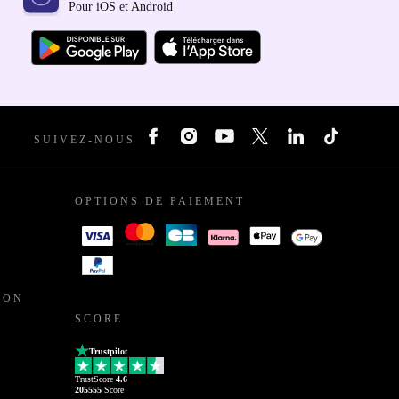
Pour iOS et Android
SUIVEZ-NOUS
OPTIONS DE PAIEMENT
ION
SCORE
Trustpilot
TrustScore
4.6
205555
Score