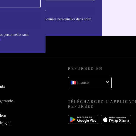
S'inscrire
nformations sur l'utilisation des données personnelles dans notre
nfidentialité
.
es personnelles sont
é
REFURBED EN
France
its
garantie
TÉLÉCHARGEZ L'APPLICAT
REFURBED
deur
bfragen