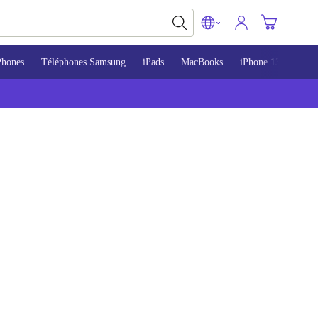
Phones
Téléphones Samsung
iPads
MacBooks
iPhone 13
iPho