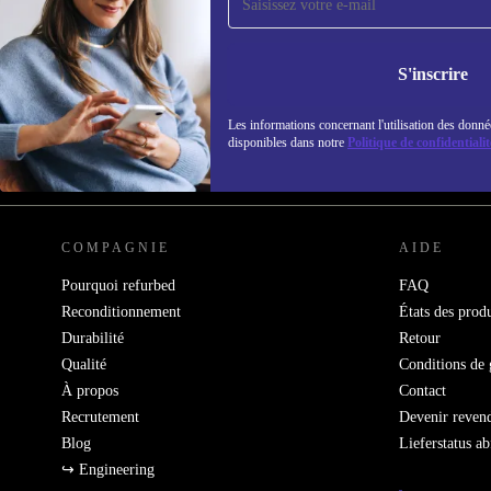
refurbed par mail
Ne manquez plus aucune offre.
Retrouvez les i
S'inscrire
politique de co
Les informations concernant l'utilisation des donné
disponibles dans notre
Politique de confidentialit
REFURBED FRANCE - RETHINK NEW.
COMPAGNIE
AIDE
Pourquoi refurbed
FAQ
Reconditionnement
États des produ
Durabilité
Retour
Qualité
Conditions de 
À propos
Contact
Recrutement
Devenir reven
Blog
Lieferstatus a
↪ Engineering