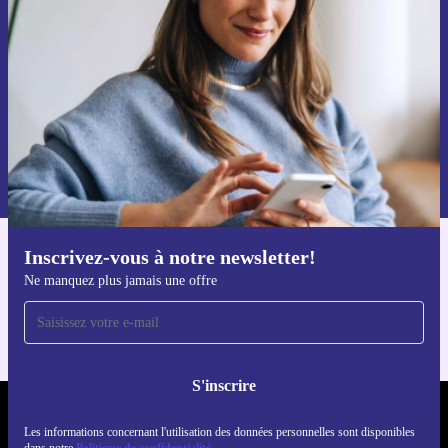
Ne manquez plus aucune offre.
S'inscrire
Retrouvez les informations sur l'utilisation des données personnelles
dans notre
politique de confidentialité
.
Inscrivez-vous à notre newsletter!
Téléchargez l'application refurbed
Ne manquez plus jamais une offre
Pour iOS et Android
S'inscrire
REFURBED FRANCE - RETHINK NEW.
Les informations concernant l'utilisation des données personnelles sont disponibles