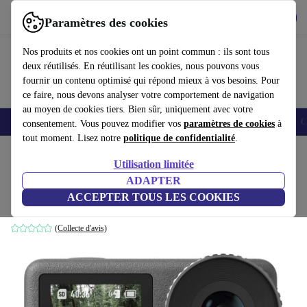
Télécharger l'application
Télécharger
Paramètres des cookies
Utilisez refurbed rapidement et facilement
Nos produits et nos cookies ont un point commun : ils sont tous
deux réutilisés. En réutilisant les cookies, nous pouvons vous
fournir un contenu optimisé qui répond mieux à vos besoins. Pour
ce faire, nous devons analyser votre comportement de navigation
au moyen de cookies tiers. Bien sûr, uniquement avec votre
Smartphones
Laptops
Tablettes
Montres connectées
Accessoires
C
consentement. Vous pouvez modifier vos
paramètres de cookies
à
tout moment. Lisez notre
politique de confidentialité
.
Accueil
Produits
Appareils photo
Caméras embarquées
Utilisation limitée
ADAPTER
DJI Osmo Action 3 Adventure Combo
ACCEPTER TOUS LES COOKIES
Noir
(Collecte d'avis)