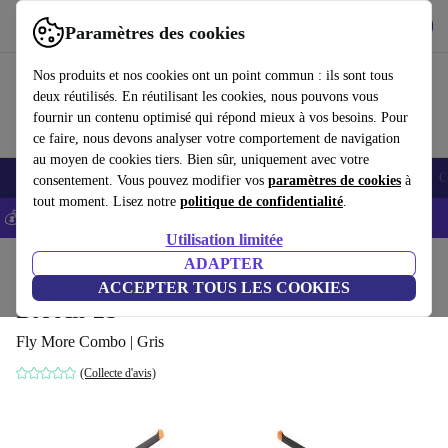
Télécharger l'application
Télécharger
Paramètres des cookies
Utilisez refurbed rapidement et facilement
Nos produits et nos cookies ont un point commun : ils sont tous
deux réutilisés. En réutilisant les cookies, nous pouvons vous
fournir un contenu optimisé qui répond mieux à vos besoins. Pour
ce faire, nous devons analyser votre comportement de navigation
au moyen de cookies tiers. Bien sûr, uniquement avec votre
Smartphones
Laptops
Tablettes
Montres connectées
Accessoires
C
consentement. Vous pouvez modifier vos
paramètres de cookies
à
tout moment. Lisez notre
politique de confidentialité
.
💰-5% EXTRA sur les iPhones – Code: IPHONEDEAL -
CGV
Utilisation limitée
Accueil
Produits
Accessoires
ADAPTER
Drones
ACCEPTER TOUS LES COOKIES
DJI Air 2S
Fly More Combo | Gris
(Collecte d'avis)