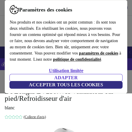
Télécharger l'application
Télécharger
Paramètres des cookies
Utilisez refurbed rapidement et facilement
Nos produits et nos cookies ont un point commun : ils sont tous
deux réutilisés. En réutilisant les cookies, nous pouvons vous
fournir un contenu optimisé qui répond mieux à vos besoins. Pour
ce faire, nous devons analyser votre comportement de navigation
au moyen de cookies tiers. Bien sûr, uniquement avec votre
Smartphones
Laptops
Tablettes
Montres connectées
Accessoires
C
consentement. Vous pouvez modifier vos
paramètres de cookies
à
tout moment. Lisez notre
politique de confidentialité
.
💰-5% EXTRA sur les iPhones – Code: IPHONEDEAL -
CGV
Utilisation limitée
Accueil
Produits
Ménage
Qualité de l'air & saisonnier
ADAPTER
Traitement de l'air
ACCEPTER TOUS LES COOKIES
De'Longhi EV250.WH Ventilateur sur
pied/Refroidisseur d'air
blanc
(Collecte d'avis)