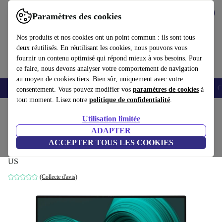
Télécharger l'application
Télécharger
Paramètres des cookies
Utilisez refurbed rapidement et facilement
Nos produits et nos cookies ont un point commun : ils sont tous
deux réutilisés. En réutilisant les cookies, nous pouvons vous
fournir un contenu optimisé qui répond mieux à vos besoins. Pour
ce faire, nous devons analyser votre comportement de navigation
au moyen de cookies tiers. Bien sûr, uniquement avec votre
Smartphones
Laptops
Tablettes
Montres connectées
Accessoires
C
consentement. Vous pouvez modifier vos
paramètres de cookies
à
tout moment. Lisez notre
politique de confidentialité
.
Accueil
Produits
Ordinateurs portables
Ordinateurs portables Dell
Utilisation limitée
ADAPTER
Dell XPS 17 9710 | i9-11900H | 17"
ACCEPTER TOUS LES COOKIES
16 GB | 512 GB SSD | Rétroéclairage du clavier | Win 11 Home |
US
(Collecte d'avis)