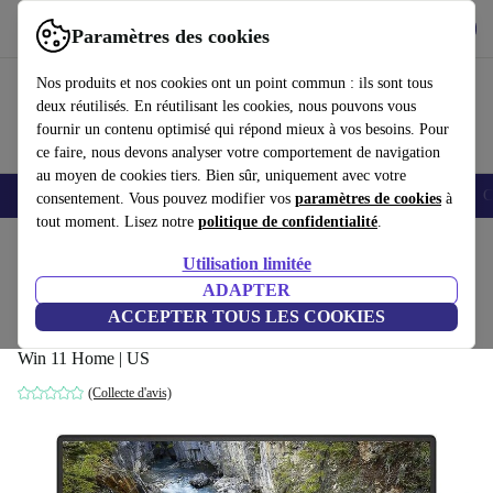
Télécharger l'application
Télécharger
Paramètres des cookies
Utilisez refurbed rapidement et facilement
Nos produits et nos cookies ont un point commun : ils sont tous
deux réutilisés. En réutilisant les cookies, nous pouvons vous
fournir un contenu optimisé qui répond mieux à vos besoins. Pour
ce faire, nous devons analyser votre comportement de navigation
au moyen de cookies tiers. Bien sûr, uniquement avec votre
Smartphones
Laptops
Tablettes
Montres connectées
Accessoires
C
consentement. Vous pouvez modifier vos
paramètres de cookies
à
tout moment. Lisez notre
politique de confidentialité
.
Accueil
Produits
Ordinateurs portables
Ordinateurs portables Dell
Utilisation limitée
ADAPTER
Dell XPS 15 9570 | i5-8300H | 15.6"
ACCEPTER TOUS LES COOKIES
8 GB | 256 GB SSD | GTX 1050 | Rétroéclairage du clavier |
Win 11 Home | US
(Collecte d'avis)