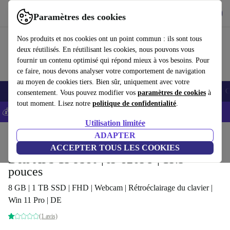
Télécharger l'application
Télécharger
Paramètres des cookies
Utilisez refurbed rapidement et facilement
Nos produits et nos cookies ont un point commun : ils sont tous
deux réutilisés. En réutilisant les cookies, nous pouvons vous
fournir un contenu optimisé qui répond mieux à vos besoins. Pour
ce faire, nous devons analyser votre comportement de navigation
au moyen de cookies tiers. Bien sûr, uniquement avec votre
Smartphones
Laptops
Tablettes
Montres connectées
Accessoires
C
consentement. Vous pouvez modifier vos
paramètres de cookies
à
tout moment. Lisez notre
politique de confidentialité
.
💰-5% EXTRA sur les iPhones – Code: IPHONEDEAL -
CGV
Utilisation limitée
Accueil
Produits
Ordinateurs portables
ADAPTER
Ordinateurs portables Dell
ACCEPTER TOUS LES COOKIES
Dell XPS 13 9380 | i5-8265U | 13.3-
pouces
8 GB | 1 TB SSD | FHD | Webcam | Rétroéclairage du clavier |
Win 11 Pro | DE
(1 avis)