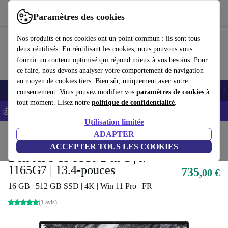
Télécharger l'application
Télécharger
Paramètres des cookies
Utilisez refurbed rapidement et facilement
Nos produits et nos cookies ont un point commun : ils sont tous
deux réutilisés. En réutilisant les cookies, nous pouvons vous
fournir un contenu optimisé qui répond mieux à vos besoins. Pour
ce faire, nous devons analyser votre comportement de navigation
au moyen de cookies tiers. Bien sûr, uniquement avec votre
Smartphones
Laptops
Tablettes
Montres connectées
Accessoires
C
consentement. Vous pouvez modifier vos
paramètres de cookies
à
tout moment. Lisez notre
politique de confidentialité
.
💰-5% EXTRA sur les iPhones – Code: IPHONEDEAL -
CGV
Utilisation limitée
Accueil
Produits
Ordinateurs portables
ADAPTER
Ordinateurs portables Dell
ACCEPTER TOUS LES COOKIES
Dell XPS 13 9310 2-in-1 | i7-
1165G7 | 13.4-pouces
735
,00 €
16 GB | 512 GB SSD | 4K | Win 11 Pro | FR
(1 avis)