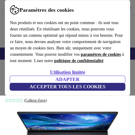
Télécharger l'application
Télécharger
Paramètres des cookies
Utilisez refurbed rapidement et facilement
Nos produits et nos cookies ont un point commun : ils sont tous
deux réutilisés. En réutilisant les cookies, nous pouvons vous
fournir un contenu optimisé qui répond mieux à vos besoins. Pour
ce faire, nous devons analyser votre comportement de navigation
au moyen de cookies tiers. Bien sûr, uniquement avec votre
Smartphones
Laptops
Tablettes
Montres connectées
Accessoires
C
consentement. Vous pouvez modifier vos
paramètres de cookies
à
tout moment. Lisez notre
politique de confidentialité
.
Accueil
Produits
Ordinateurs portables
Ordinateurs portables Dell
Utilisation limitée
ADAPTER
Dell Vostro 15 3510 | i5-1035G1 | 15.6"
ACCEPTER TOUS LES COOKIES
8 GB | 256 GB SSD | Win 11 Home | UK
(Collecte d'avis)