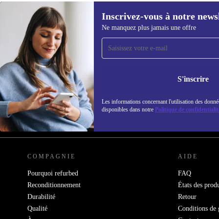
Inscrivez-vous à notre news
Ne manquez plus jamais une offre
Recevoir offres et infos de
refurbed par mail
Ne manquez plus aucune offre.
Retrouvez les i
S'inscrire
politique de co
Les informations concernant l'utilisation des donné
disponibles dans notre
Politique de confidentialit
REFURBED FRANCE - RETHINK NEW.
COMPAGNIE
AIDE
Pourquoi refurbed
FAQ
Reconditionnement
États des produ
Durabilité
Retour
Qualité
Conditions de 