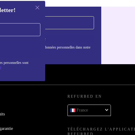
letter!
S'inscrire
nformations sur l'utilisation des données personnelles dans notre
nfidentialité
.
es personnelles sont
é
REFURBED EN
France
its
garantie
TÉLÉCHARGEZ L'APPLICAT
REFURBED