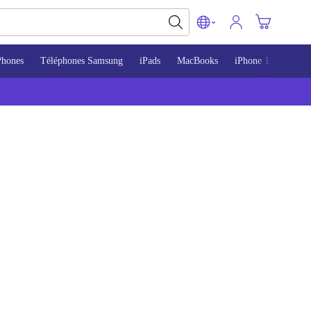
Phones
Téléphones Samsung
iPads
MacBooks
iPhone 13
iPho