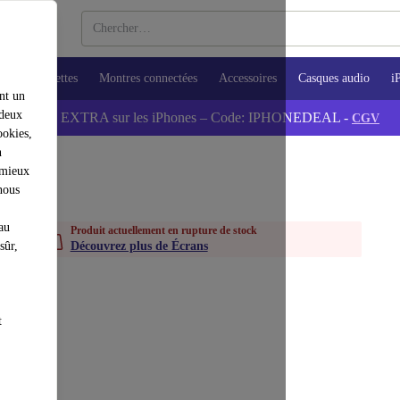
ops
Tablettes
Montres connectées
Accessoires
Casques audio
i
nt un
 deux
💰-5% EXTRA sur les iPhones – Code: IPHONEDEAL -
CGV
ookies,
n
 mieux
nous
au
Produit actuellement en rupture de stock
sûr,
Découvrez plus de Écrans
t