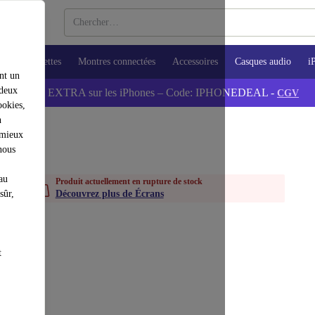
ops
Tablettes
Montres connectées
Accessoires
Casques audio
i
nt un
 deux
💰-5% EXTRA sur les iPhones – Code: IPHONEDEAL -
CGV
ookies,
n
 mieux
nous
au
Produit actuellement en rupture de stock
sûr,
Découvrez plus de Écrans
t