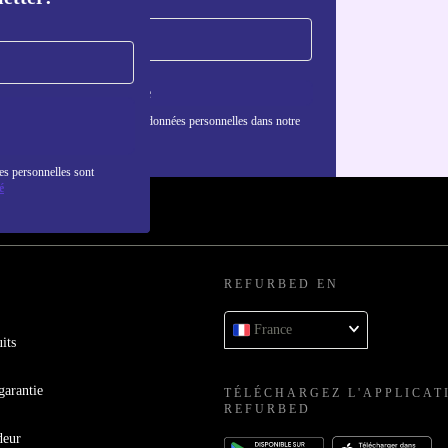
S'inscrire
nformations sur l'utilisation des données personnelles dans notre
nfidentialité
.
es personnelles sont
é
REFURBED EN
France
its
garantie
TÉLÉCHARGEZ L'APPLICAT
REFURBED
deur