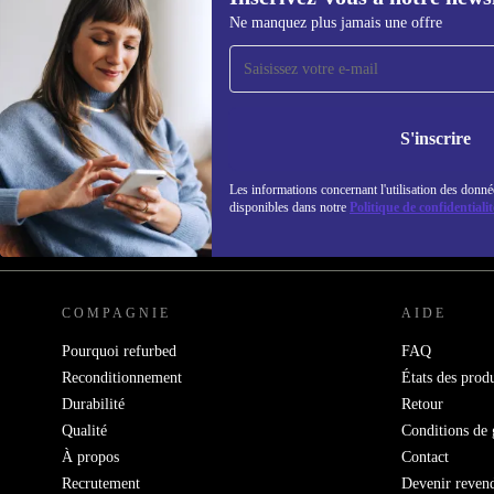
Ne manquez plus jamais une offre
Recevoir offres et infos de
refurbed par mail
Ne manquez plus aucune offre.
Retrouvez les i
S'inscrire
politique de co
Les informations concernant l'utilisation des donné
disponibles dans notre
Politique de confidentialit
REFURBED FRANCE - RETHINK NEW.
COMPAGNIE
AIDE
Pourquoi refurbed
FAQ
Reconditionnement
États des produ
Durabilité
Retour
Qualité
Conditions de 
À propos
Contact
Recrutement
Devenir reven