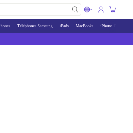
Phones
Téléphones Samsung
iPads
MacBooks
iPhone 13
iPho