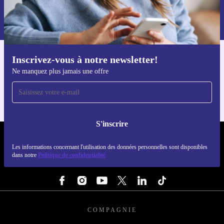
Retrouvez les informations sur l'utilisation des données personnelles
dans notre
politique de confidentialité
.
Inscrivez-vous à notre newsletter!
Téléchargez l'application refurbed
Ne manquez plus jamais une offre
Pour iOS et Android
S'inscrire
REFURBED FRANCE - RETHINK NEW.
Les informations concernant l'utilisation des données personnelles sont disponibles
dans notre
Politique de confidentialité
SUIVEZ-NOUS
COMPAGNIE