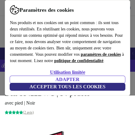
Télécharger l'application
Télécharger
Paramètres des cookies
Utilisez refurbed rapidement et facilement
Nos produits et nos cookies ont un point commun : ils sont tous
deux réutilisés. En réutilisant les cookies, nous pouvons vous
fournir un contenu optimisé qui répond mieux à vos besoins. Pour
ce faire, nous devons analyser votre comportement de navigation
au moyen de cookies tiers. Bien sûr, uniquement avec votre
Smartphones
Laptops
Tablettes
Montres connectées
Accessoires
C
consentement. Vous pouvez modifier vos
paramètres de cookies
à
tout moment. Lisez notre
politique de confidentialité
.
💰-5% EXTRA sur les iPhones – Code: IPHONEDEAL -
CGV
Utilisation limitée
Accueil
Produits
Écrans
ADAPTER
ACCEPTER TOUS LES COOKIES
Dell S3422DWG | 34-pouces
avec pied | Noir
(2 avis)