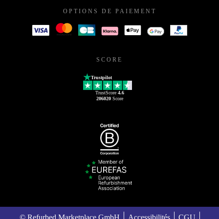
OPTIONS DE PAIEMENT
SCORE
Trustpilot
TrustScore
4.6
206020
Score
© Refurbed Marketplace GmbH
Accessibilités
CGU