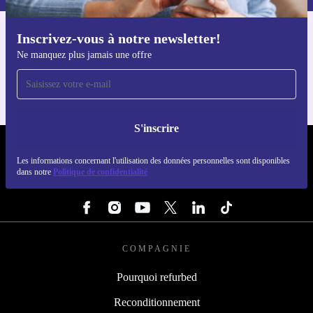
Inscrivez-vous à notre newsletter!
Téléchargez l'application refurbed
Ne manquez plus jamais une offre
Pour iOS et Android
S'inscrire
REFURBED FRANCE - RETHINK NEW.
Les informations concernant l'utilisation des données personnelles sont disponibles
dans notre
Politique de confidentialité
SUIVEZ-NOUS
COMPAGNIE
Pourquoi refurbed
Reconditionnement