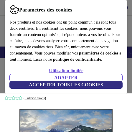
Télécharger l'application
Télécharger
Paramètres des cookies
Utilisez refurbed rapidement et facilement
Nos produits et nos cookies ont un point commun : ils sont tous
deux réutilisés. En réutilisant les cookies, nous pouvons vous
fournir un contenu optimisé qui répond mieux à vos besoins. Pour
ce faire, nous devons analyser votre comportement de navigation
au moyen de cookies tiers. Bien sûr, uniquement avec votre
Smartphones
Laptops
Tablettes
Montres connectées
Accessoires
C
consentement. Vous pouvez modifier vos
paramètres de cookies
à
tout moment. Lisez notre
politique de confidentialité
.
Accueil
Produits
Écrans
Utilisation limitée
ADAPTER
Dell S2721D | 27"
ACCEPTER TOUS LES COOKIES
avec pied | Argent
(Collecte d'avis)