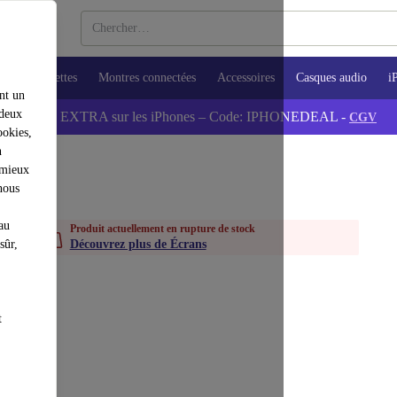
ops
Tablettes
Montres connectées
Accessoires
Casques audio
i
nt un
 deux
💰-5% EXTRA sur les iPhones – Code: IPHONEDEAL -
CGV
ookies,
n
 mieux
nous
au
Produit actuellement en rupture de stock
sûr,
Découvrez plus de Écrans
t