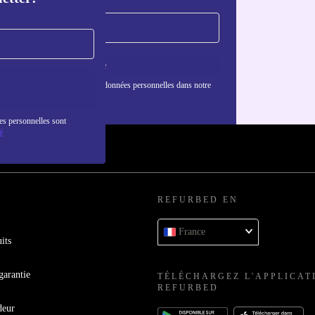
S'inscrire
nformations sur l'utilisation des données personnelles dans notre
nfidentialité
.
es personnelles sont
é
REFURBED EN
France
its
garantie
TÉLÉCHARGEZ L'APPLICAT
REFURBED
deur