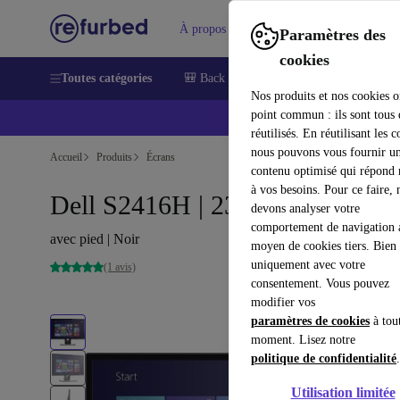
À propos
Aide
Paramètres des
cookies
Toutes catégories
🎒 Back to school
Smartphones
Lapt
Nos produits et nos cookies o
point commun : ils sont tous
réutilisés. En réutilisant les c
nous pouvons vous fournir u
Accueil
Produits
Écrans
contenu optimisé qui répond
à vos besoins. Pour ce faire, 
Dell S2416H | 23.8-pouces
devons analyser votre
comportement de navigation 
avec pied | Noir
moyen de cookies tiers. Bien 
uniquement avec votre
(1 avis)
consentement. Vous pouvez
modifier vos
paramètres de cookies
à tou
moment. Lisez notre
politique de confidentialité
.
Utilisation limitée