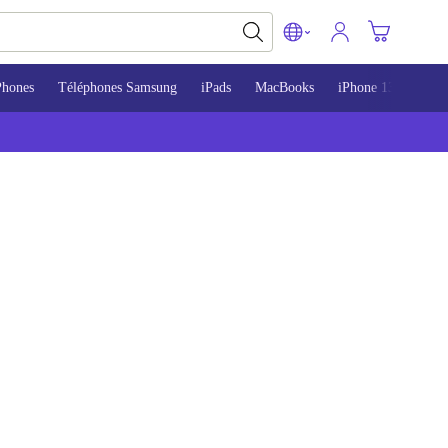
Phones
Téléphones Samsung
iPads
MacBooks
iPhone 13
iPho