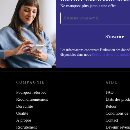
Ne manquez plus jamais une offre
Recevoir offres et infos de
refurbed par mail
Ne manquez plus aucune offre.
Retrouvez les i
S'inscrire
politique de co
Les informations concernant l'utilisation des donné
disponibles dans notre
Politique de confidentialit
REFURBED FRANCE - RETHINK NEW.
COMPAGNIE
AIDE
Pourquoi refurbed
FAQ
Reconditionnement
États des produ
Durabilité
Retour
Qualité
Conditions de 
À propos
Contact
Recrutement
Devenir reven