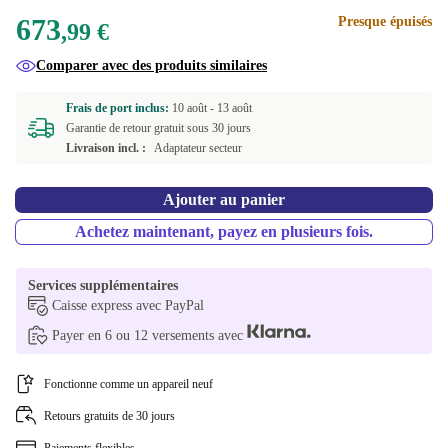
673
Presque épuisés
DE (QWERTZ)
+800,97 €
,99 €
Comparer avec des produits similaires
ES (QWERTY)
+800,97 €
Frais de port inclus:
10 août -
13 août
IT (QWERTY)
+800,97 €
Garantie de retour gratuit sous 30 jours
Livraison incl. :
Adaptateur secteur
NL (QWERTY)
+800,97 €
Ajouter au panier
PL (QWERTY)
+800,97 €
Achetez maintenant, payez en plusieurs fois.
PT (QWERTY)
+800,97 €
Services supplémentaires
SE (QWERTY)
+800,97 €
Caisse express avec PayPal
Payer en 6 ou 12 versements avec
SK (QWERTZ)
+800,97 €
UK (QWERTY)
Fonctionne comme un appareil neuf
+800,97 €
Retours gratuits de 30 jours