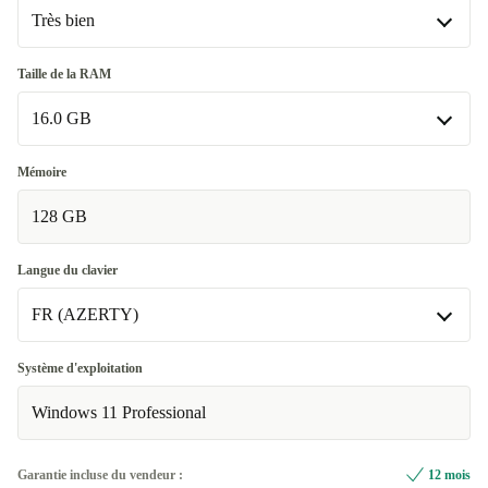
Très bien
Très bien
Taille de la RAM
16.0 GB
Excellent
+829,29 €
16.0 GB
Mémoire
128 GB
32.0 GB
+892,98 €
64.0 GB
+1 105,32 €
Langue du clavier
FR (AZERTY)
FR (AZERTY)
Système d'exploitation
Windows 11 Professional
BE (AZERTY)
+800,97 €
CZ (QWERTZ)
+800,97 €
Garantie incluse du vendeur :
12 mois