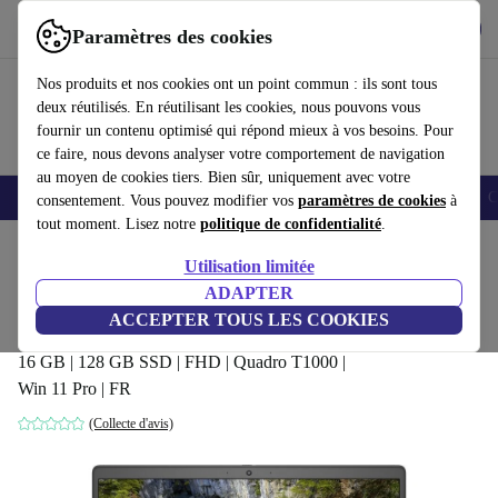
Télécharger l'application
Télécharger
Paramètres des cookies
Utilisez refurbed rapidement et facilement
Nos produits et nos cookies ont un point commun : ils sont tous
deux réutilisés. En réutilisant les cookies, nous pouvons vous
fournir un contenu optimisé qui répond mieux à vos besoins. Pour
ce faire, nous devons analyser votre comportement de navigation
au moyen de cookies tiers. Bien sûr, uniquement avec votre
Smartphones
Laptops
Tablettes
Montres connectées
Accessoires
C
consentement. Vous pouvez modifier vos
paramètres de cookies
à
tout moment. Lisez notre
politique de confidentialité
.
Accueil
Produits
Ordinateurs portables
Ordinateurs portables Dell
Utilisation limitée
ADAPTER
Dell Precision 7550 | i5-10400H |
ACCEPTER TOUS LES COOKIES
15.6-pouces
673
,99 €
16 GB | 128 GB SSD | FHD | Quadro T1000 |
Win 11 Pro | FR
(Collecte d'avis)