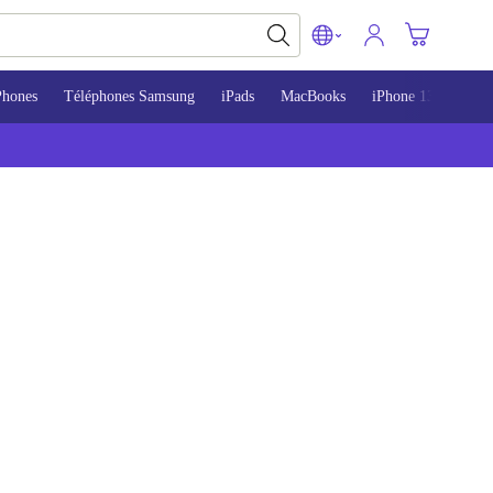
Phones
Téléphones Samsung
iPads
MacBooks
iPhone 13
iPho