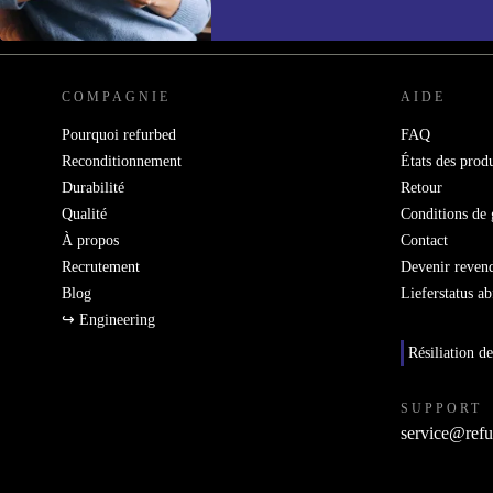
REFURBED FRANCE - RETHINK NEW.
COMPAGNIE
AIDE
Pourquoi refurbed
FAQ
Reconditionnement
États des produ
Durabilité
Retour
Qualité
Conditions de 
À propos
Contact
Recrutement
Devenir reven
Blog
Lieferstatus a
↪ Engineering
Résiliation de
SUPPORT
service@refu