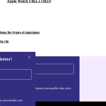
Apple Watch Ultra 2 (2023)
tous les types et marques
ta vie
letter!
S'inscrire
nformations sur l'utilisation des données personnelles dans notre
nfidentialité
.
es personnelles sont
é