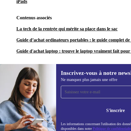
iPads
Contenus associés
La tech de la rentrée qui mérite sa place dans le sac
Guide d’achat ordinateurs portables : le guide complet de 
Guide d'achat laptop : trouve le laptop vraiment fait pour 
Inscrivez-vous à notre news
Ne manquez plus jamais une offre
Recevoir offres et infos de
refurbed par mail
Ne manquez plus aucune offre.
Retrouvez les i
S'inscrire
politique de co
Les informations concernant l'utilisation des donné
disponibles dans notre
Politique de confidentialit