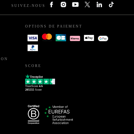
SUIVEZ-NOUS
OPTIONS DE PAIEMENT
ION
SCORE
Trustpilot
TrustScore
4.6
205555
Score