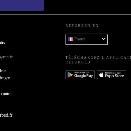
REFURBED EN
France
its
garantie
TÉLÉCHARGEZ L'APPLICAT
REFURBED
deur
bfragen
 contrat
rbed.fr