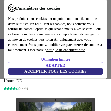
Télécharger l'application
Télécharger
Paramètres des cookies
Utilisez refurbed rapidement et facilement
Nos produits et nos cookies ont un point commun : ils sont tous
deux réutilisés. En réutilisant les cookies, nous pouvons vous
fournir un contenu optimisé qui répond mieux à vos besoins. Pour
ce faire, nous devons analyser votre comportement de navigation
au moyen de cookies tiers. Bien sûr, uniquement avec votre
Smartphones
Laptops
Tablettes
Montres connectées
Accessoires
C
consentement. Vous pouvez modifier vos
paramètres de cookies
à
tout moment. Lisez notre
politique de confidentialité
.
Accueil
Produits
Ordinateurs portables
Ordinateurs portables Dell
Utilisation limitée
ADAPTER
Dell Precision 3530 | i7-8750H | 15.6"
ACCEPTER TOUS LES COOKIES
16 GB | 512 GB SSD | Quadro P600 | FHD | Webcam | Win 11
Home | DE
(2 avis)