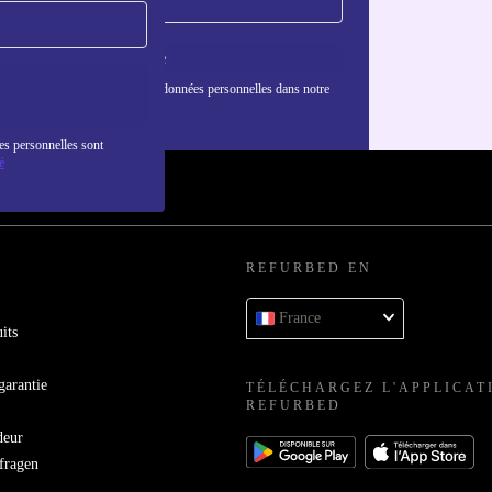
S'inscrire
nformations sur l'utilisation des données personnelles dans notre
nfidentialité
.
es personnelles sont
é
REFURBED EN
France
its
garantie
TÉLÉCHARGEZ L'APPLICAT
REFURBED
deur
bfragen