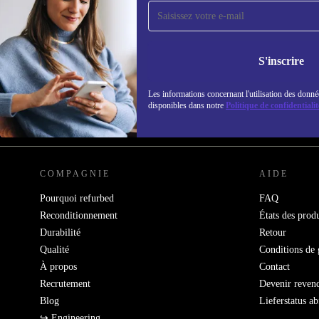
Recevoir offres et infos de
refurbed par mail
Ne manquez plus aucune offre.
Retrouvez les i
S'inscrire
politique de co
Les informations concernant l'utilisation des donné
disponibles dans notre
Politique de confidentialit
REFURBED FRANCE - RETHINK NEW.
COMPAGNIE
AIDE
Pourquoi refurbed
FAQ
Reconditionnement
États des produ
Durabilité
Retour
Qualité
Conditions de 
À propos
Contact
Recrutement
Devenir reven
Blog
Lieferstatus a
↪ Engineering