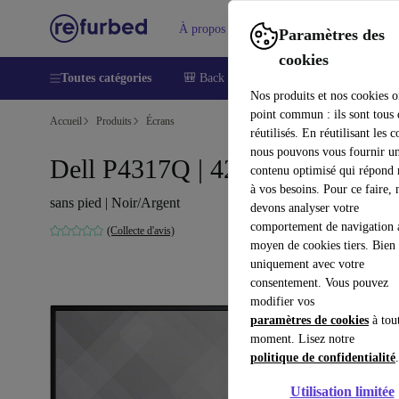
À propos
Aide
Paramètres des
cookies
Toutes catégories
🎒 Back to school
Smartphones
Lapt
Nos produits et nos cookies o
point commun : ils sont tous
Accueil
Produits
Écrans
réutilisés. En réutilisant les c
nous pouvons vous fournir u
Dell P4317Q | 42.5"
contenu optimisé qui répond
à vos besoins. Pour ce faire, 
sans pied | Noir/Argent
devons analyser votre
comportement de navigation 
(Collecte d'avis)
moyen de cookies tiers. Bien 
uniquement avec votre
consentement. Vous pouvez
modifier vos
paramètres de cookies
à tou
moment. Lisez notre
politique de confidentialité
.
Utilisation limitée