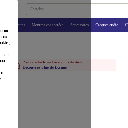
ops
Tablettes
Montres connectées
Accessoires
Casques audio
i
nt un
 deux
ookies,
n
 mieux
nous
Produit actuellement en rupture de stock
Découvrez plus de Écrans
au
sûr,
t