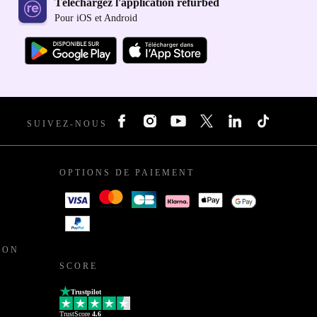
Téléchargez l'application refurbed
Pour iOS et Android
SUIVEZ-NOUS
OPTIONS DE PAIEMENT
ION
SCORE
Trustpilot
TrustScore
4.6