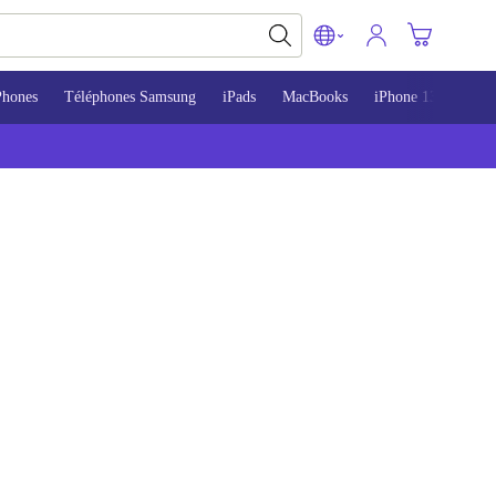
Phones
Téléphones Samsung
iPads
MacBooks
iPhone 13
iPho