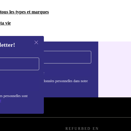
tous les types et marques
ta vie
letter!
S'inscrire
nformations sur l'utilisation des données personnelles dans notre
nfidentialité
.
es personnelles sont
é
REFURBED EN