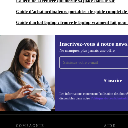
La tech de la rentrée qui mérite sa place dans le sac
Guide d’achat ordinateurs portables : le guide complet de 
Guide d'achat laptop : trouve le laptop vraiment fait pour 
Inscrivez-vous à notre news
Ne manquez plus jamais une offre
Recevoir offres et infos de
refurbed par mail
Ne manquez plus aucune offre.
Retrouvez les i
S'inscrire
politique de co
Les informations concernant l'utilisation des donné
disponibles dans notre
Politique de confidentialit
REFURBED FRANCE - RETHINK NEW.
COMPAGNIE
AIDE