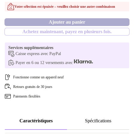
non
Votre sélection est épuisée – veuillez choisir une autre combinaison
500 GB
CH (QWERTZ)
Disponible dans d'autres variantes
Ajouter au panier
1000 GB
SE (QWERTY)
oui
Achetez maintenant, payez en plusieurs fois.
2000 GB
US (QWERTY)
Services supplémentaires
Caisse express avec PayPal
Payer en 6 ou 12 versements avec
Fonctionne comme un appareil neuf
Retours gratuits de 30 jours
Paiements flexibles
Caractéristiques
Spécifications