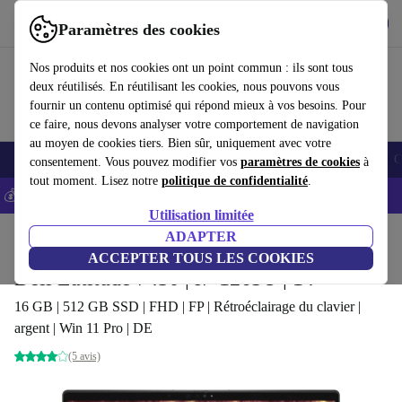
Télécharger l'application
Télécharger
Paramètres des cookies
Utilisez refurbed rapidement et facilement
Nos produits et nos cookies ont un point commun : ils sont tous
deux réutilisés. En réutilisant les cookies, nous pouvons vous
fournir un contenu optimisé qui répond mieux à vos besoins. Pour
ce faire, nous devons analyser votre comportement de navigation
au moyen de cookies tiers. Bien sûr, uniquement avec votre
Smartphones
Laptops
Tablettes
Montres connectées
Accessoires
C
consentement. Vous pouvez modifier vos
paramètres de cookies
à
tout moment. Lisez notre
politique de confidentialité
.
💰-5% EXTRA sur les iPhones – Code: IPHONEDEAL -
CGV
Utilisation limitée
Accueil
Produits
Ordinateurs portables
ADAPTER
Ordinateurs portables Dell
ACCEPTER TOUS LES COOKIES
Dell Latitude 7430 | i7-1265U | 14"
16 GB | 512 GB SSD | FHD | FP | Rétroéclairage du clavier |
argent | Win 11 Pro | DE
(5 avis)