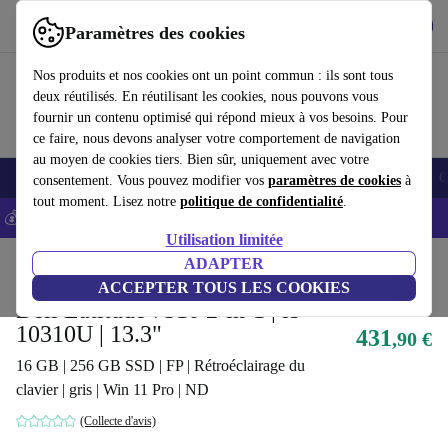
Télécharger l'application
Télécharger
Paramètres des cookies
Utilisez refurbed rapidement et facilement
Nos produits et nos cookies ont un point commun : ils sont tous
deux réutilisés. En réutilisant les cookies, nous pouvons vous
fournir un contenu optimisé qui répond mieux à vos besoins. Pour
ce faire, nous devons analyser votre comportement de navigation
au moyen de cookies tiers. Bien sûr, uniquement avec votre
Smartphones
Laptops
Tablettes
Montres connectées
Accessoires
C
consentement. Vous pouvez modifier vos
paramètres de cookies
à
tout moment. Lisez notre
politique de confidentialité
.
💰-5% EXTRA sur les iPhones – Code: IPHONEDEAL -
CGV
Utilisation limitée
Accueil
Produits
Ordinateurs portables
ADAPTER
Ordinateurs portables Dell
ACCEPTER TOUS LES COOKIES
Dell Latitude 7310 2-in-1 | i5-
10310U | 13.3"
431
,90 €
16 GB | 256 GB SSD | FP | Rétroéclairage du
clavier | gris | Win 11 Pro | ND
(Collecte d'avis)