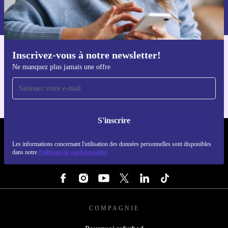
Retrouvez les informations sur l'utilisation des données personnelles
dans notre
politique de confidentialité
.
Inscrivez-vous à notre newsletter!
Téléchargez l'application refurbed
Ne manquez plus jamais une offre
Pour iOS et Android
S'inscrire
REFURBED FRANCE - RETHINK NEW.
Les informations concernant l'utilisation des données personnelles sont disponibles
dans notre
Politique de confidentialité
SUIVEZ-NOUS
COMPAGNIE